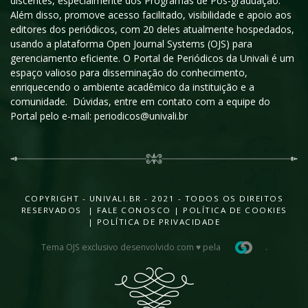
discentes, especialmente dos Programas de Pós-graduação.
Além disso, promove acesso facilitado, visibilidade e apoio aos
editores dos periódicos, com 20 deles atualmente hospedados,
usando a plataforma Open Journal Systems (OJS) para
gerenciamento eficiente. O Portal de Periódicos da Univali é um
espaço valioso para disseminação do conhecimento,
enriquecendo o ambiente acadêmico da instituição e a
comunidade. Dúvidas, entre em contato com a equipe do
Portal pelo e-mail: periodicos@univali.br
COPYRIGHT - UNIVALI.BR - 2021 - TODOS OS DIREITOS
RESERVADOS |
FALE CONOSCO
|
POLÍTICA DE COOKIES
|
POLÍTICA DE PRIVACIDADE
Tema OJS exclusivo desenvolvido com ♥ pela
.