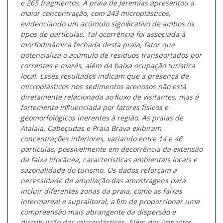
e 265 fragmentos. A praia de Jeremias apresentou a
maior concentração, com 243 microplásticos,
evidenciando um acúmulo signiﬁcativo de ambos os
tipos de partículas. Tal ocorrência foi associada à
morfodinâmica fechada desta praia, fator que
potencializa o acúmulo de resíduos transportados por
correntes e marés, além da baixa ocupação turística
local. Esses resultados indicam que a presença de
microplásticos nos sedimentos arenosos não está
diretamente relacionada ao ﬂuxo de visitantes, mas é
fortemente inﬂuenciada por fatores físicos e
geomorfológicos inerentes à região. As praias de
Atalaia, Cabeçudas e Praia Brava exibiram
concentrações inferiores, variando entre 14 e 46
partículas, possivelmente em decorrência da extensão
da faixa litorânea, características ambientais locais e
sazonalidade do turismo. Os dados reforçam a
necessidade de ampliação das amostragens para
incluir diferentes zonas da praia, como as faixas
intermareal e supralitoral, a ﬁm de proporcionar uma
compreensão mais abrangente da dispersão e
distribuição dos microplásticos. Além dos impactos