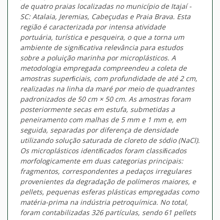
de quatro praias localizadas no município de Itajaí -
SC: Atalaia, Jeremias, Cabeçudas e Praia Brava. Esta
região é caracterizada por intensa atividade
portuária, turística e pesqueira, o que a torna um
ambiente de signiﬁcativa relevância para estudos
sobre a poluição marinha por microplásticos. A
metodologia empregada compreendeu a coleta de
amostras superﬁciais, com profundidade de até 2 cm,
realizadas na linha da maré por meio de quadrantes
padronizados de 50 cm × 50 cm. As amostras foram
posteriormente secas em estufa, submetidas a
peneiramento com malhas de 5 mm e 1 mm e, em
seguida, separadas por diferença de densidade
utilizando solução saturada de cloreto de sódio (NaCl).
Os microplásticos identiﬁcados foram classiﬁcados
morfologicamente em duas categorias principais:
fragmentos, correspondentes a pedaços irregulares
provenientes da degradação de polímeros maiores, e
pellets, pequenas esferas plásticas empregadas como
matéria-prima na indústria petroquímica. No total,
foram contabilizadas 326 partículas, sendo 61 pellets