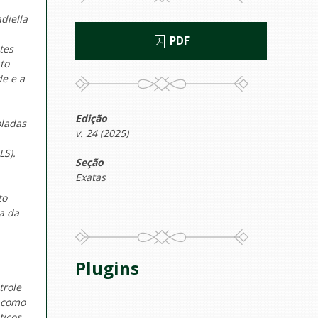
diella
PDF
tes
to
e e a
Edição
oladas
v. 24 (2025)
LS).
Seção
Exatas
to
a da
Plugins
trole
m como
ticos