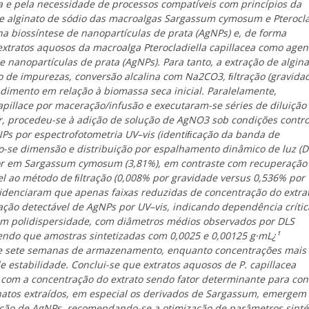
a e pela necessidade de processos compatíveis com princípios da
de alginato de sódio das macroalgas Sargassum cymosum e Pterocla
na biossíntese de nanopartículas de prata (AgNPs) e, de forma
extratos aquosos da macroalga Pterocladiella capillacea como agen
 nanopartículas de prata (AgNPs). Para tanto, a extração de algina
 de impurezas, conversão alcalina com Na2CO3, ﬁltração (gravidad
ndimento em relação à biomassa seca inicial. Paralelamente,
apillace por maceração/infusão e executaram-se séries de diluição
guir, procedeu-se à adição de solução de AgNO3 sob condições contr
s por espectrofotometria UV–vis (identiﬁcação da banda de
o-se dimensão e distribuição por espalhamento dinâmico de luz (D
ior em Sargassum cymosum (3,81%), em contraste com recuperação
ível ao método de ﬁltração (0,008% por gravidade versus 0,536% por
evidenciaram que apenas faixas reduzidas de concentração do extra
ção detectável de AgNPs por UV–vis, indicando dependência crític
ram polidispersidade, com diâmetros médios observados por DLS
ndo que amostras sintetizadas com 0,0025 e 0,00125 g·mL¿¹
te sete semanas de armazenamento, enquanto concentrações mais
 estabilidade. Conclui-se que extratos aquosos de P. capillacea
, com a concentração do extrato sendo fator determinante para con
inatos extraídos, em especial os derivados de Sargassum, emerge
zação de AgNPs, recomendando-se a otimização de parâmetros sinté