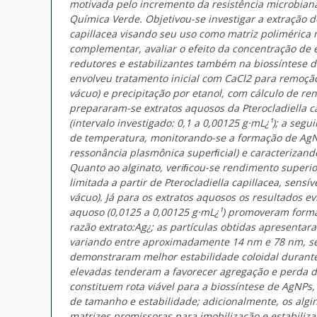
motivada pelo incremento da resistência microbian
Química Verde. Objetivou-se investigar a extração 
capillacea visando seu uso como matriz polimérica 
complementar, avaliar o efeito da concentração de 
redutores e estabilizantes também na biossíntese de
envolveu tratamento inicial com CaCl2 para remoção
vácuo) e precipitação por etanol, com cálculo de re
prepararam-se extratos aquosos da Pterocladiella c
(intervalo investigado: 0,1 a 0,00125 g·mL¿¹); a se
de temperatura, monitorando-se a formação de AgNP
ressonância plasmônica superﬁcial) e caracterizand
Quanto ao alginato, veriﬁcou-se rendimento super
limitada a partir de Pterocladiella capillacea, sens
vácuo). Já para os extratos aquosos os resultados 
aquoso (0,0125 a 0,00125 g·mL¿¹) promoveram forma
razão extrato:Ag¿; as partículas obtidas apresenta
variando entre aproximadamente 14 nm e 78 nm, se
demonstraram melhor estabilidade coloidal duran
elevadas tenderam a favorecer agregação e perda de
constituem rota viável para a biossíntese de AgNPs
de tamanho e estabilidade; adicionalmente, os alg
matrizes promissoras para imobilização e estabili