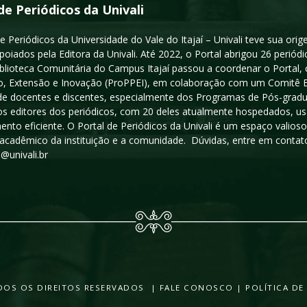
de Periódicos da Univali
e Periódicos da Universidade do Vale do Itajaí – Univali teve sua or
poiados pela Editora da Univali. Até 2022, o Portal abrigou 26 periódi
iblioteca Comunitária do Campus Itajaí passou a coordenar o Portal,
, Extensão e Inovação (ProPPEI), em colaboração com um Comitê Edit
a de docentes e discentes, especialmente dos Programas de Pós-gradua
os editores dos periódicos, com 20 deles atualmente hospedados, u
ento eficiente. O Portal de Periódicos da Univali é um espaço vali
acadêmico da instituição e a comunidade. Dúvidas, entre em contato
s@univali.br
TODOS OS DIREITOS RESERVADOS |
FALE CONOSCO
|
POLÍTICA DE