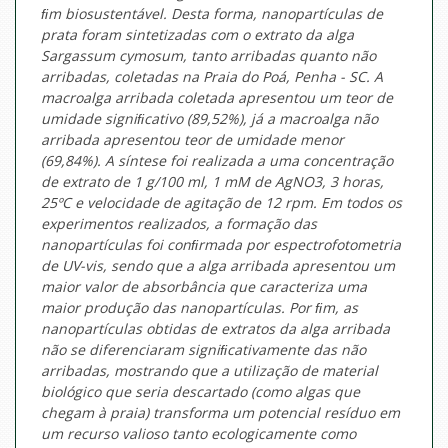
ﬁm biosustentável. Desta forma, nanopartículas de
prata foram sintetizadas com o extrato da alga
Sargassum cymosum, tanto arribadas quanto não
arribadas, coletadas na Praia do Poá, Penha - SC. A
macroalga arribada coletada apresentou um teor de
umidade signiﬁcativo (89,52%), já a macroalga não
arribada apresentou teor de umidade menor
(69,84%). A síntese foi realizada a uma concentração
de extrato de 1 g/100 ml, 1 mM de AgNO3, 3 horas,
25ºC e velocidade de agitação de 12 rpm. Em todos os
experimentos realizados, a formação das
nanopartículas foi conﬁrmada por espectrofotometria
de UV-vis, sendo que a alga arribada apresentou um
maior valor de absorbância que caracteriza uma
maior produção das nanopartículas. Por ﬁm, as
nanopartículas obtidas de extratos da alga arribada
não se diferenciaram signiﬁcativamente das não
arribadas, mostrando que a utilização de material
biológico que seria descartado (como algas que
chegam à praia) transforma um potencial resíduo em
um recurso valioso tanto ecologicamente como