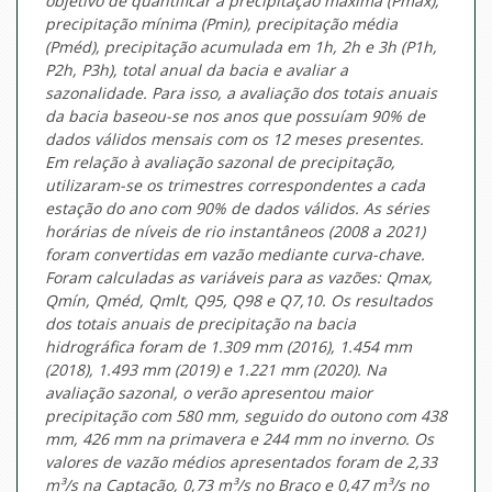
objetivo de quantificar a precipitação máxima (Pmax),
precipitação mínima (Pmin), precipitação média
(Pméd), precipitação acumulada em 1h, 2h e 3h (P1h,
P2h, P3h), total anual da bacia e avaliar a
sazonalidade. Para isso, a avaliação dos totais anuais
da bacia baseou-se nos anos que possuíam 90% de
dados válidos mensais com os 12 meses presentes.
Em relação à avaliação sazonal de precipitação,
utilizaram-se os trimestres correspondentes a cada
estação do ano com 90% de dados válidos. As séries
horárias de níveis de rio instantâneos (2008 a 2021)
foram convertidas em vazão mediante curva-chave.
Foram calculadas as variáveis para as vazões: Qmax,
Qmín, Qméd, Qmlt, Q95, Q98 e Q7,10. Os resultados
dos totais anuais de precipitação na bacia
hidrográfica foram de 1.309 mm (2016), 1.454 mm
(2018), 1.493 mm (2019) e 1.221 mm (2020). Na
avaliação sazonal, o verão apresentou maior
precipitação com 580 mm, seguido do outono com 438
mm, 426 mm na primavera e 244 mm no inverno. Os
valores de vazão médios apresentados foram de 2,33
m³/s na Captação, 0,73 m³/s no Braço e 0,47 m³/s no