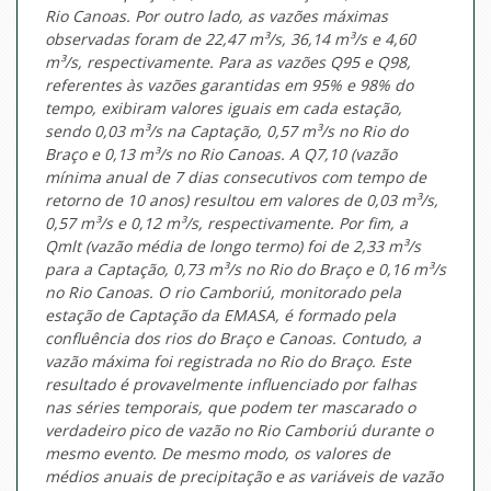
Rio Canoas. Por outro lado, as vazões máximas
observadas foram de 22,47 m³/s, 36,14 m³/s e 4,60
m³/s, respectivamente. Para as vazões Q95 e Q98,
referentes às vazões garantidas em 95% e 98% do
tempo, exibiram valores iguais em cada estação,
sendo 0,03 m³/s na Captação, 0,57 m³/s no Rio do
Braço e 0,13 m³/s no Rio Canoas. A Q7,10 (vazão
mínima anual de 7 dias consecutivos com tempo de
retorno de 10 anos) resultou em valores de 0,03
m³/s,
0,57 m³/s e 0,12 m³/s, respectivamente. Por fim, a
Qmlt (vazão média de longo termo) foi de 2,33 m³/s
para a Captação, 0,73 m³/s no Rio do Braço e 0,16 m³/s
no Rio Canoas. O rio Camboriú, monitorado pela
estação de Captação da EMASA, é formado pela
confluência dos rios do Braço e Canoas. Contudo, a
vazão máxima foi registrada no Rio do Braço. Este
resultado é provavelmente influenciado por falhas
nas séries temporais, que podem ter mascarado o
verdadeiro pico de vazão no Rio Camboriú durante o
mesmo evento. De mesmo modo, os valores de
médios anuais de precipitação e as variáveis de vazão