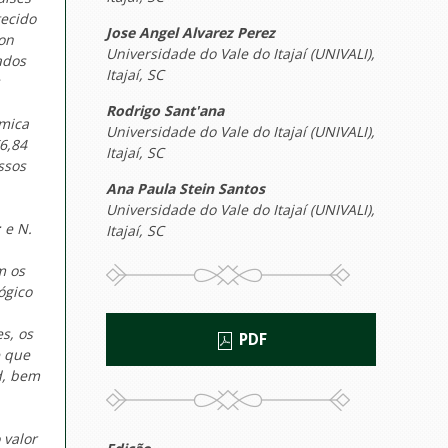
tecido
Jose Angel Alvarez Perez
on
Universidade do Vale do Itajaí (UNIVALI),
iados
Itajaí, SC
Rodrigo Sant'ana
ômica
Universidade do Vale do Itajaí (UNIVALI),
6,84
Itajaí, SC
ssos
Ana Paula Stein Santos
Universidade do Vale do Itajaí (UNIVALI),
; e
N.
Itajaí, SC
m os
ógico
s, os
PDF
e que
d, bem
 valor