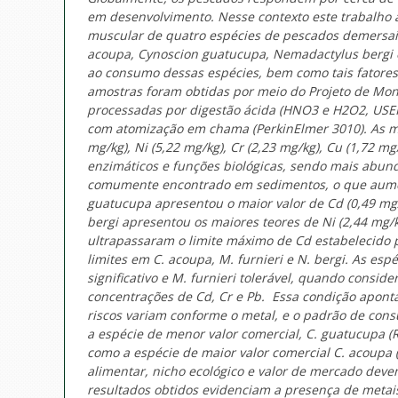
em desenvolvimento. Nesse contexto este trabalho av
muscular de quatro espécies de pescados demersais
acoupa, Cynoscion guatucupa, Nemadactylus bergi e
ao consumo dessas espécies, bem como tais fatores
amostras foram obtidas por meio do Projeto de Mon
processadas por digestão ácida (HNO3 e H2O2, USEP
com atomização em chama (PerkinElmer 3010). As ma
mg/kg), Ni (5,22 mg/kg), Cr (2,23 mg/kg), Cu (1,72 m
enzimáticos e funções biológicas, sendo mais abund
comumente encontrado em sedimentos, o que aumen
guatucupa
apresentou o maior valor de Cd (0,49 mg
bergi
apresentou os maiores teores de Ni (2,44 mg/kg
ultrapassaram o limite máximo de Cd estabelecido pe
limites em
C. acoupa
,
M. furnieri
e
N. bergi
. As esp
significativo e
M. furnieri
tolerável, quando conside
concentrações de Cd, Cr e Pb. Essa condição apont
riscos variam conforme o metal, e o padrão de cons
a espécie de menor valor comercial,
C. guatucupa
(
como a espécie de maior valor comercial
C. acoupa
alimentar, nicho ecológico e valor de mercado dev
resultados obtidos evidenciam a presença de metais