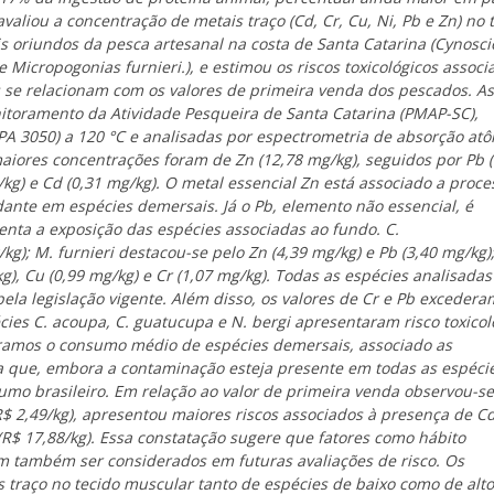
aliou a concentração de metais traço (Cd, Cr, Cu, Ni, Pb e Zn) no 
 oriundos da pesca artesanal na costa de Santa Catarina (
Cynosci
 Micropogonias furnieri
.), e estimou os riscos toxicológicos assoc
 se relacionam com os valores de primeira venda dos pescados. As
itoramento da Atividade Pesqueira de Santa Catarina (PMAP-SC),
A 3050) a 120 °C e analisadas por espectrometria de absorção at
iores concentrações foram de Zn (12,78 mg/kg), seguidos por Pb (
g/kg) e Cd (0,31 mg/kg). O metal essencial Zn está associado a proce
ante em espécies demersais. Já o Pb, elemento não essencial, é
ta a exposição das espécies associadas ao fundo.
C.
/kg);
M. furnieri
destacou-se pelo Zn (4,39 mg/kg) e Pb (3,40 mg/kg)
), Cu (0,99 mg/kg) e Cr (1,07 mg/kg). Todas as espécies analisadas
la legislação vigente. Além disso, os valores de Cr e Pb excedera
écies
C. acoupa
,
C. guatucupa
e
N. bergi
apresentaram risco toxicol
ramos o consumo médio de espécies demersais, associado as
a que, embora a contaminação esteja presente em todas as espécie
umo brasileiro. Em relação ao valor de primeira venda observou-s
R$ 2,49/kg), apresentou maiores riscos associados à presença de C
(R$ 17,88/kg)
.
Essa constatação sugere que fatores como hábito
em também ser considerados em futuras avaliações de risco. Os
 traço no tecido muscular tanto de espécies de baixo como de alto