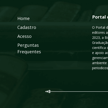
Portal 
Home
Cadastro
O Portal d
editores a
Acesso
2023, a B
Graduação
Perguntas
científic
Frequentes
e apoio a
gerenciam
ambiente 
periodico