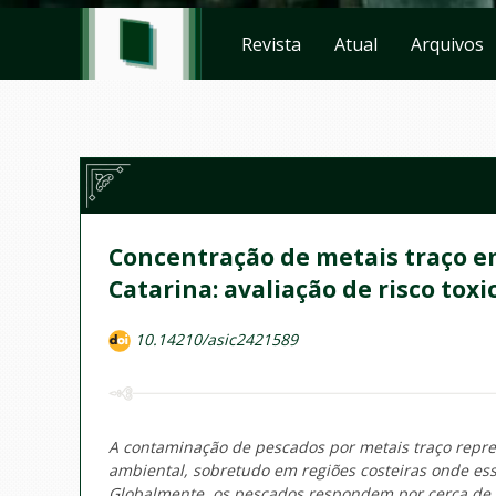
Revista
Atual
Arquivos
Concentração de metais traço e
Catarina: avaliação de risco toxi
10.14210/asic2421589
A contaminação de pescados por metais traço repre
ambiental, sobretudo em regiões costeiras onde ess
Globalmente, os pescados respondem por cerca de 