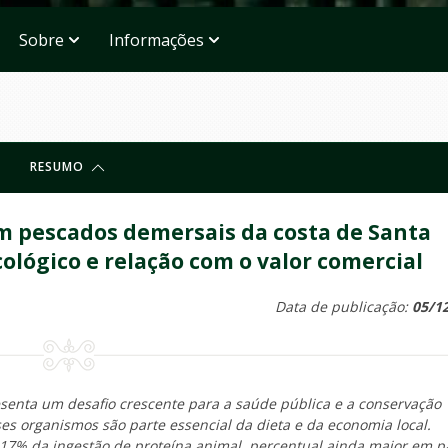
Sobre
Informações
RESUMO
m pescados demersais da costa de Santa
cológico e relação com o valor comercial
Data de publicação:
05/1
senta um desafio crescente para a saúde pública e a conservação
es organismos são parte essencial da dieta e da economia local.
17% da ingestão de proteína animal, percentual ainda maior em p