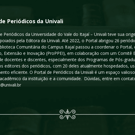
de Periódicos da Univali
e Periódicos da Universidade do Vale do Itajaí – Univali teve sua or
poiados pela Editora da Univali. Até 2022, o Portal abrigou 26 periódi
iblioteca Comunitária do Campus Itajaí passou a coordenar o Portal,
, Extensão e Inovação (ProPPEI), em colaboração com um Comitê Edit
a de docentes e discentes, especialmente dos Programas de Pós-gradua
os editores dos periódicos, com 20 deles atualmente hospedados, u
ento eficiente. O Portal de Periódicos da Univali é um espaço vali
acadêmico da instituição e a comunidade. Dúvidas, entre em contato
s@univali.br