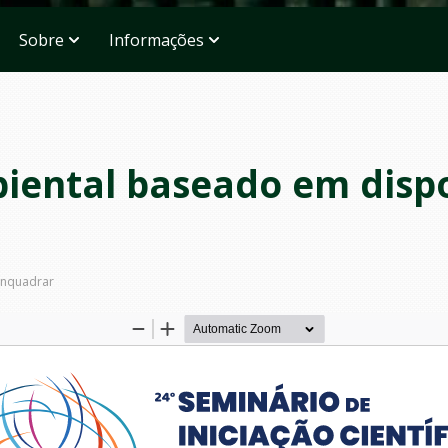
Sobre
Informações
ental baseado em dispos
nquadrar