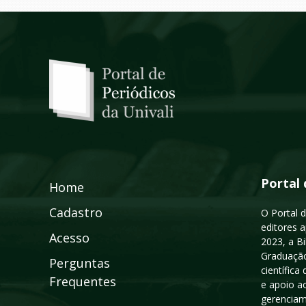
Portal 
Home
Cadastro
O Portal d
editores a
Acesso
2023, a B
Graduação
Perguntas
científic
Frequentes
e apoio a
gerenciam