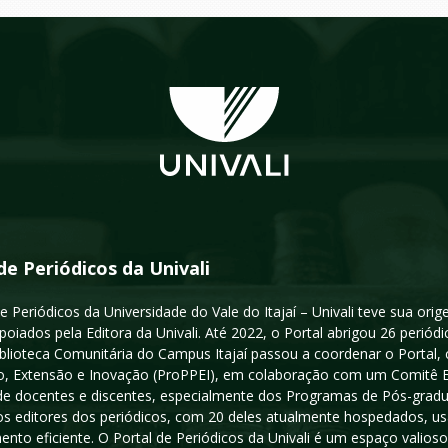
de Periódicos da Univali
e Periódicos da Universidade do Vale do Itajaí – Univali teve sua or
poiados pela Editora da Univali. Até 2022, o Portal abrigou 26 periódi
iblioteca Comunitária do Campus Itajaí passou a coordenar o Portal,
, Extensão e Inovação (ProPPEI), em colaboração com um Comitê Edit
a de docentes e discentes, especialmente dos Programas de Pós-gradua
os editores dos periódicos, com 20 deles atualmente hospedados, u
ento eficiente. O Portal de Periódicos da Univali é um espaço vali