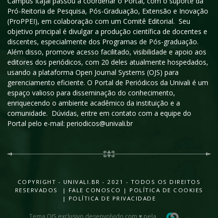
Campus Itajaí passou a coordenar o Portal, com o suporte da
Pró-Reitoria de Pesquisa, Pós-Graduação, Extensão e Inovação
(ProPPEI), em colaboração com um Comitê Editorial. Seu
objetivo principal é divulgar a produção científica de docentes e
discentes, especialmente dos Programas de Pós-graduação.
Além disso, promove acesso facilitado, visibilidade e apoio aos
editores dos periódicos, com 20 deles atualmente hospedados,
usando a plataforma Open Journal Systems (OJS) para
gerenciamento eficiente. O Portal de Periódicos da Univali é um
espaço valioso para disseminação do conhecimento,
enriquecendo o ambiente acadêmico da instituição e a
comunidade. Dúvidas, entre em contato com a equipe do
Portal pelo e-mail: periodicos@univali.br
COPYRIGHT - UNIVALI.BR - 2021 - TODOS OS DIREITOS
RESERVADOS |
FALE CONOSCO
|
POLÍTICA DE COOKIES
|
POLÍTICA DE PRIVACIDADE
Tema OJS exclusivo desenvolvido com ♥ pela
.