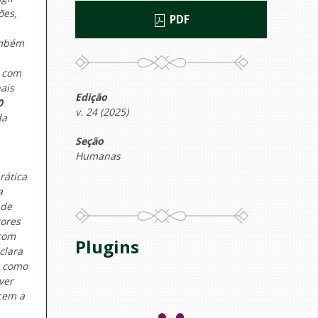
ões,
PDF
ambém
, com
ais
Edição
0
v. 24 (2025)
da
Seção
Humanas
rática
a
 de
tores
 com
Plugins
clara
m como
ver
cem a