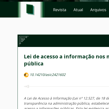
Revista
Atual
Arquivos
Lei de acesso a informação nos 
pública
10.14210/asic2421602
A Lei de Acesso à Informação (Lei nº 12.527, de 18 
transparência na administração pública, estabelec
acesso a informações públicas. Esta lei evidencia as