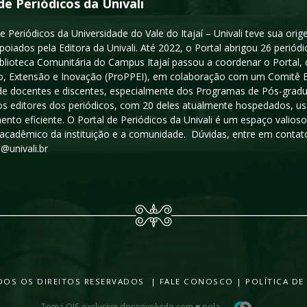
de Periódicos da Univali
e Periódicos da Universidade do Vale do Itajaí – Univali teve sua or
poiados pela Editora da Univali. Até 2022, o Portal abrigou 26 periódi
iblioteca Comunitária do Campus Itajaí passou a coordenar o Portal,
, Extensão e Inovação (ProPPEI), em colaboração com um Comitê Edit
a de docentes e discentes, especialmente dos Programas de Pós-gradua
os editores dos periódicos, com 20 deles atualmente hospedados, u
ento eficiente. O Portal de Periódicos da Univali é um espaço vali
acadêmico da instituição e a comunidade. Dúvidas, entre em contato
s@univali.br
TODOS OS DIREITOS RESERVADOS |
FALE CONOSCO
|
POLÍTICA DE
Tema OJS exclusivo desenvolvido com ♥ pela
.