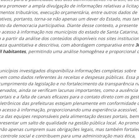
a promover a ampla divulgação de informações relativas a licitaç
amentos tributários, execução orçamentária, entre outros dados de
trativos, portanto, torna-se não apenas um dever do Estado, mas t
to da democracia participativa. Diante desse contexto, a presente
acesso à informação nos municípios do estado de Santa Catarina
a partir da análise dos conteúdos disponíveis nos sites institucion
reza quantitativa e descritiva, com abordagem comparativa entre
3
il habitantes
, permitindo uma análise homogênea e proporcional 
nicípios investigados disponibiliza informações completas sobre
bem como dados referentes às receitas e despesas públicas. Essa p
cumprimento da legislação e no fortalecimento da transparência n
ervados, ainda se verificam lacunas importantes, como a ausência
tais e a falta de canais eficazes para o contato direto com os ges
 eletrônicos das prefeituras estejam plenamente em conformidade
o acesso à informação, proporcionando uma experiência acessível, 
cnica das equipes responsáveis pela alimentação desses portais, be
resentar um salto de qualidade na gestão pública local. Ao promo
s não apenas cumprem suas obrigações legais, mas também fortale
 controle social e contribuem para uma administração mais ética,