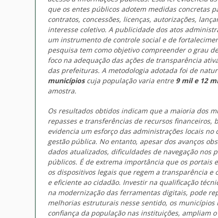
que os entes públicos adotem medidas concretas par
contratos, concessões, licenças, autorizações, lanç
interesse coletivo. A publicidade dos atos adminis
um instrumento de controle social e de fortalecimen
pesquisa tem como objetivo compreender o grau de 
foco na adequação das ações de transparência ativa 
das prefeituras. A metodologia adotada foi de natu
municípios
cuja população varia entre
9 mil e 12 m
amostra.
Os resultados obtidos indicam que a maioria dos mu
repasses e transferências de recursos financeiros, 
evidencia um esforço das administrações locais no 
gestão pública. No entanto, apesar dos avanços obs
dados atualizados, dificuldades de navegação nos por
públicos. É de extrema importância que os portais
os dispositivos legais que regem a transparência e 
e eficiente ao cidadão. Investir na qualificação té
na modernização das ferramentas digitais, pode rep
melhorias estruturais nesse sentido, os município
confiança da população nas instituições, ampliam o