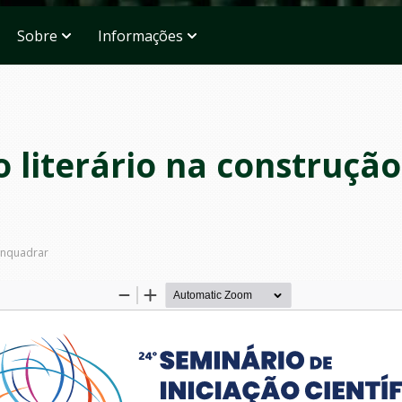
Sobre
Informações
o literário na construçã
nquadrar