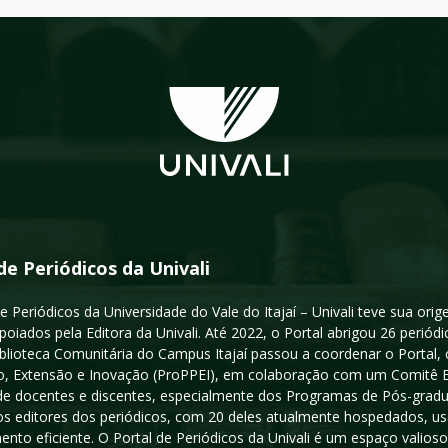
de Periódicos da Univali
e Periódicos da Universidade do Vale do Itajaí – Univali teve sua or
poiados pela Editora da Univali. Até 2022, o Portal abrigou 26 periódi
iblioteca Comunitária do Campus Itajaí passou a coordenar o Portal,
, Extensão e Inovação (ProPPEI), em colaboração com um Comitê Edit
a de docentes e discentes, especialmente dos Programas de Pós-gradua
os editores dos periódicos, com 20 deles atualmente hospedados, u
ento eficiente. O Portal de Periódicos da Univali é um espaço vali