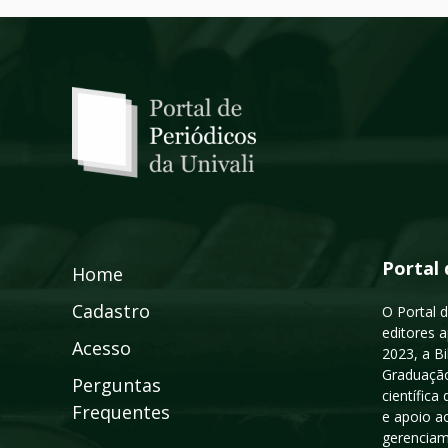
Portal 
Home
Cadastro
O Portal d
editores a
Acesso
2023, a B
Graduação
Perguntas
científic
Frequentes
e apoio a
gerenciam