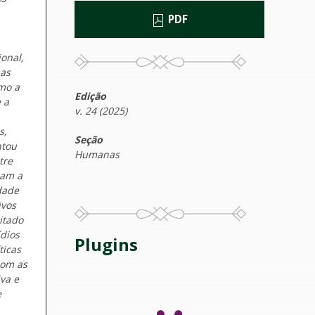
PDF
onal,
mas
omo a
Edição
 a
v. 24 (2025)
s,
Seção
ntou
Humanas
tre
dam a
dade
ivos
itado
ídios
Plugins
ticas
com as
va e
e