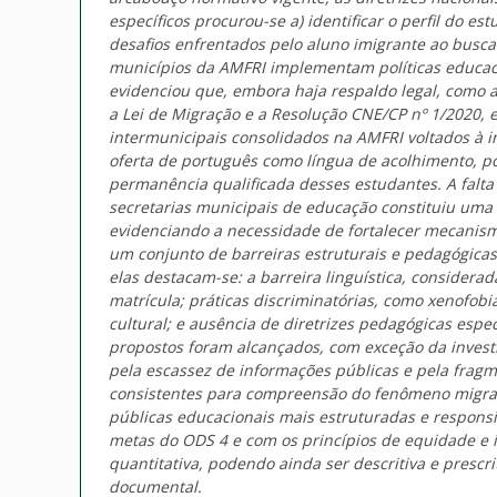
específicos procurou-se a) identificar o perfil do e
desafios enfrentados pelo aluno imigrante ao busca
municípios da AMFRI implementam políticas educaci
evidenciou que, embora haja respaldo legal, como a 
a Lei de Migração e a Resolução CNE/CP nº 1/2020, e
intermunicipais consolidados na AMFRI voltados à i
oferta de português como língua de acolhimento, po
permanência qualificada desses estudantes. A falta
secretarias municipais de educação constituiu uma l
evidenciando a necessidade de fortalecer mecanis
um conjunto de barreiras estruturais e pedagógicas
elas destacam-se: a barreira linguística, considera
matrícula; práticas discriminatórias, como xenofob
cultural; e ausência de diretrizes pedagógicas espec
propostos foram alcançados, com exceção da investig
pela escassez de informações públicas e pela fragme
consistentes para compreensão do fenômeno migrató
públicas educacionais mais estruturadas e respons
metas do ODS 4 e com os princípios de equidade e 
quantitativa, podendo ainda ser descritiva e prescrit
documental.