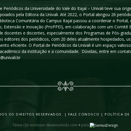
e Periódicos da Universidade do Vale do Itajaí – Univali teve sua or
poiados pela Editora da Univali. Até 2022, o Portal abrigou 26 periódi
iblioteca Comunitária do Campus Itajaí passou a coordenar o Portal,
, Extensão e Inovação (ProPPEI), em colaboração com um Comitê Edit
a de docentes e discentes, especialmente dos Programas de Pós-gradua
os editores dos periódicos, com 20 deles atualmente hospedados, u
ento eficiente. O Portal de Periódicos da Univali é um espaço vali
acadêmico da instituição e a comunidade. Dúvidas, entre em contato
s@univali.br
TODOS OS DIREITOS RESERVADOS |
FALE CONOSCO
|
POLÍTICA DE
Tema OJS exclusivo desenvolvido com ♥ pela
.