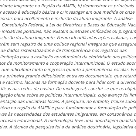
studante imigrante na Região da AMFRI; b) demonstrar os principais
r acesso à educação básica e c) investigar em que medida os onze
onais para acolhimento e inclusão do aluno imigrante. A análise
Constituição Federal, a Lei de Diretrizes e Bases da Educação Naci
 iniciativas pontuais, não existem diretrizes unificadas ou progra
nclusão do aluno imigrante. Foram identificadas ações isoladas, c
rém sem registro de uma política regional integrada que assegure
 de dados sistematizados e de transparência nos registros das
imitação para a avaliação aprofundada da efetividade das política
mos de monitoramento e cooperação intermunicipal. O estudo apo
 que dificultam tanto o ingresso quanto a permanência escolar. En
da a primeira grande dificuldade; entraves documentais, que retar
ia e racismo; lacunas na formação docente para lidar com a diversi
íficas nas redes de ensino. De modo geral, conclui-se que os objet
ação plena sobre as políticas intermunicipais, cujo avanço foi lim
ntação das iniciativas locais. A pesquisa, no entanto, trouxe subs
rio na região da AMFRI e para fundamentar a formulação de polí
ivas às necessidades dos estudantes imigrantes, em consonância 
inclusão educacional. A metodologia teve uma abordagem qualitati
iva. A técnica de pesquisa foi a da análise doutrinária, legislativa 