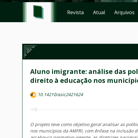
Revista
Atual
Arquivos
Aluno imigrante: análise das po
direito à educação nos municípi
10.14210/asic2421624
O projeto teve como objetivo geral analisar as polí
nos municípios da AMFRI, com ênfase na inclusão d
arcabouço normativo vigente, as diretrizes nacionais 