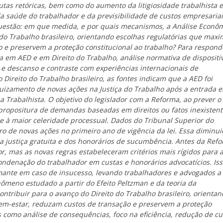
as retóricas, bem como do aumento da litigiosidade trabalhista e
a saúde do trabalhador e da previsibilidade de custos empresariai
uestão: em que medida, e por quais mecanismos, a Análise Econô
 do Trabalho brasileiro, orientando escolhas regulatórias que max
o e preservem a proteção constitucional ao trabalho? Para respond
ida em AED e em Direito do Trabalho, análise normativa de dispositi
a e descanso e contraste com experiências internacionais de
Direito do Trabalho brasileiro, as fontes indicam que a AED foi
ajuizamento de novas ações na Justiça do Trabalho após a entrada 
 Trabalhista. O objetivo do legislador com a Reforma, ao prever o
 propositura de demandas baseadas em direitos ou fatos inexistent
r e à maior celeridade processual. Dados do Tribunal Superior do
de novas ações no primeiro ano de vigência da lei. Essa diminui
 da justiça gratuita e dos honorários de sucumbência. Antes da Refo
, mas as novas regras estabeleceram critérios mais rígidos para 
condenação do trabalhador em custas e honorários advocatícios. Is
mante em caso de insucesso, levando trabalhadores e advogados a 
ômeno estudado a partir do Efeito Peltzman e da teoria da
ntribuir para o avanço do Direito do Trabalho brasileiro, orienta
bem-estar, reduzam custos de transação e preservem a proteção
 como análise de consequências, foco na eficiência, redução de cu