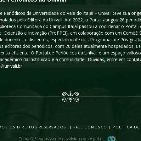
e Periódicos da Universidade do Vale do Itajaí – Univali teve sua or
poiados pela Editora da Univali. Até 2022, o Portal abrigou 26 periódi
iblioteca Comunitária do Campus Itajaí passou a coordenar o Portal,
, Extensão e Inovação (ProPPEI), em colaboração com um Comitê Edit
a de docentes e discentes, especialmente dos Programas de Pós-gradua
os editores dos periódicos, com 20 deles atualmente hospedados, u
ento eficiente. O Portal de Periódicos da Univali é um espaço vali
acadêmico da instituição e a comunidade. Dúvidas, entre em contato
s@univali.br
TODOS OS DIREITOS RESERVADOS |
FALE CONOSCO
|
POLÍTICA DE
Tema OJS exclusivo desenvolvido com ♥ pela
.