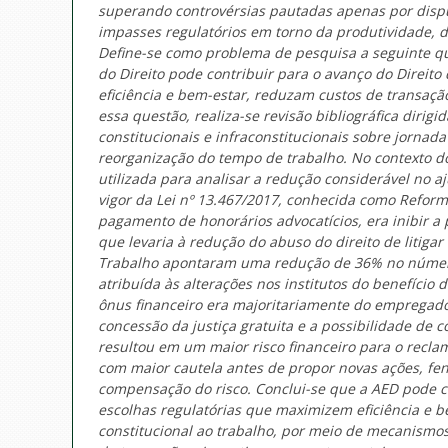
superando controvérsias pautadas apenas por disput
impasses regulatórios em torno da produtividade, d
Define-se como problema de pesquisa a seguinte q
do Direito pode contribuir para o avanço do Direito
eficiência e bem-estar, reduzam custos de transaçã
essa questão, realiza-se revisão bibliográfica dirig
constitucionais e infraconstitucionais sobre jornad
reorganização do tempo de trabalho. No contexto do 
utilizada para analisar a redução considerável no 
vigor da Lei nº 13.467/2017, conhecida como Reforma
pagamento de honorários advocatícios, era inibir a
que levaria à redução do abuso do direito de litiga
Trabalho apontaram uma redução de 36% no número 
atribuída às alterações nos institutos do benefício
ônus financeiro era majoritariamente do empregador
concessão da justiça gratuita e a possibilidade de 
resultou em um maior risco financeiro para o recla
com maior cautela antes de propor novas ações, fen
compensação do risco. Conclui-se que a AED pode co
escolhas regulatórias que maximizem eficiência e 
constitucional ao trabalho, por meio de mecanismos