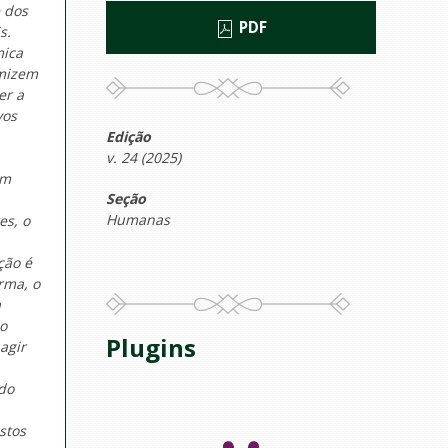
 dos
PDF
s.
mica
imizem
er a
vos
Edição
v. 24 (2025)
em
Seção
Humanas
es, o
ção é
rma, o
a
so
Plugins
agir
ndo
stos