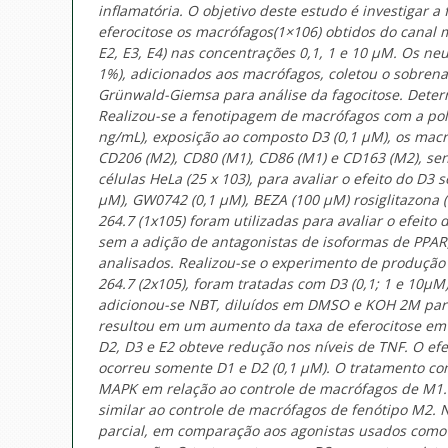
inflamatória. O objetivo deste estudo é investigar 
eferocitose os macrófagos(1×106) obtidos do canal
E2, E3, E4) nas concentrações 0,1, 1 e 10 μM. Os neu
1%), adicionados aos macrófagos, coletou o sobrena
Grünwald-Giemsa para análise da fagocitose. Determi
Realizou-se a fenotipagem de macrófagos com a polar
ng/mL), exposição ao composto D3 (0,1 μM), os macr
CD206 (M2), CD80 (M1), CD86 (M1) e CD163 (M2), sen
células HeLa (25 x 103), para avaliar o efeito do D
μM), GW0742 (0,1 μM), BEZA (100 μM) rosiglitazona 
264.7 (1x105) foram utilizadas para avaliar o efeito
sem a adição de antagonistas de isoformas de PPAR
analisados. Realizou-se o experimento de produção 
264.7 (2x105), foram tratadas com D3 (0,1; 1 e 10μM)
adicionou-se NBT, diluídos em DMSO e KOH 2M para
resultou em um aumento da taxa de eferocitose em 
D2, D3 e E2 obteve redução nos níveis de TNF. O efei
ocorreu somente D1 e D2 (0,1 µM). O tratamento co
MAPK em relação ao controle de macrófagos de M1
similar ao controle de macrófagos de fenótipo M2. 
parcial, em comparação aos agonistas usados como