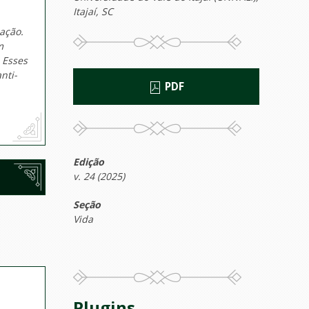
Itajaí, SC
ação.
m
 Esses
nti-
PDF
Edição
v. 24 (2025)
Seção
Vida
Plugins