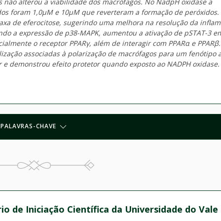
s não alterou a viabilidade dos macrófagos. No NadpH oxidase a
os foram 1,0μM e 10μM que reverteram a formação de peróxidos.
xa de eferocitose, sugerindo uma melhora na resolução da inflam
indo a expressão de p38-MAPK, aumentou a ativação de pSTAT-3 e
cialmente o receptor PPARγ, além de interagir com PPARα e PPARβ.
ização associadas à polarização de macrófagos para um fenótipo a
ar e demonstrou efeito protetor quando exposto ao NADPH oxidase.
PALAVRAS-CHAVE
io de Iniciação Científica da Universidade do Vale