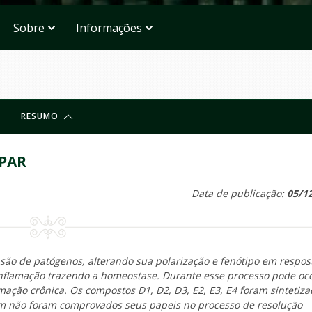
Sobre
Informações
RESUMO
PPAR
Data de publicação:
05/1
ão de patógenos, alterando sua polarização e fenótipo em respos
nflamação trazendo a homeostase. Durante esse processo pode oc
ção crônica. Os compostos D1, D2, D3, E2, E3, E4 foram sintetiza
ém não foram comprovados seus papeis no processo de resolução