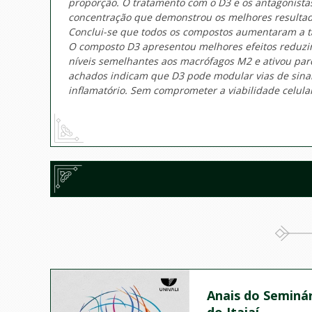
proporção. O tratamento com o D3 e os antagonista
concentração que demonstrou os melhores resultad
Conclui-se que todos os compostos aumentaram a ta
O composto D3 apresentou melhores efeitos reduz
níveis semelhantes aos macrófagos M2 e ativou par
achados indicam que D3 pode modular vias de sinal
inflamatório. Sem comprometer a viabilidade celul
Anais do Seminár
do Itajaí