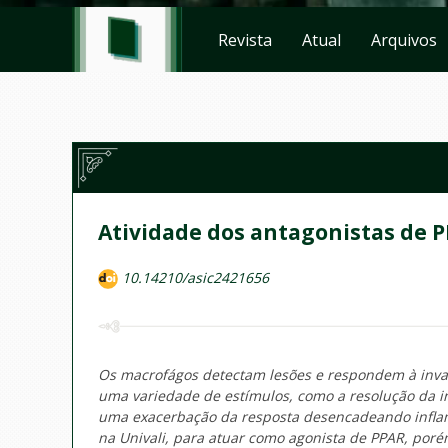
Revista
Atual
Arquivos
Atividade dos antagonistas de 
10.14210/asic2421656
Os macrofágos detectam lesões e respondem à invas
uma variedade de estímulos, como a resolução da i
uma exacerbação da resposta desencadeando inflama
na Univali, para atuar como agonista de PPAR, por