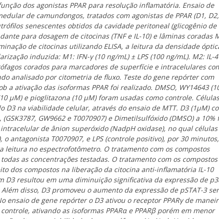
a função dos agonistas PPAR para resolução inflamatória. Ensaio de
 medular de camundongos, tratados com agonistas de PPAR (D1, D2,
trófilos senescentes obtidos da cavidade peritoneal (glicogênio de 
dante para dosagem de citocinas (TNF e IL-10) e lâminas coradas 
nação de citocinas utilizando ELISA, a leitura da densidade óptic
ização induzida: M1: IFN-γ (10 ng/mL) ± LPS (100 ng/mL). M2: IL-4
ófagos corados para marcadores de superfície e intracelulares co
do analisado por citometria de fluxo. Teste do gene repórter com
3 sob a ativação das isoformas PPAR foi realizado. DMSO, WY14643 (1
(10 μM) e pioglitazona (10 μM) foram usadas como controle. Célula
 do D3 na viabilidade celular, através do ensaio de MTT. D3 (1μM) c
, (GSK3787, GW9662 e T0070907) e Dimetilsulfóxido (DMSO) a 10%
intracelular de ânion superóxido (NadpH oxidase), no qual célula
, o antagonista T0070907, e LPS (controle positivo), por 30 minutos,
 leitura no espectrofotômetro. O tratamento com os compostos
todas as concentrações testadas. O tratamento com os compostos
to dos compostos na liberação da citocina anti-inflamatória IL-10
m D3 resultou em uma diminuição significativa da expressão de p3
. Além disso, D3 promoveu o aumento da expressão de pSTAT-3 se
No ensaio de gene repórter o D3 ativou o receptor PPARγ de manei
 controle, ativando as isoformas PPARα e PPARβ porém em menor