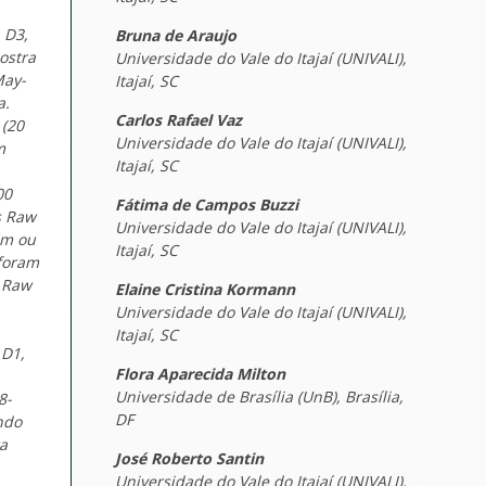
 D3,
Bruna de Araujo
ostra
Universidade do Vale do Itajaí (UNIVALI),
May-
Itajaí, SC
a.
Carlos Rafael Vaz
 (20
Universidade do Vale do Itajaí (UNIVALI),
m
Itajaí, SC
00
Fátima de Campos Buzzi
s Raw
Universidade do Vale do Itajaí (UNIVALI),
om ou
Itajaí, SC
 foram
s Raw
Elaine Cristina Kormann
Universidade do Vale do Itajaí (UNIVALI),
Itajaí, SC
 D1,
Flora Aparecida Milton
Universidade de Brasília (UnB), Brasília,
8-
DF
ndo
ra
José Roberto Santin
Universidade do Vale do Itajaí (UNIVALI),