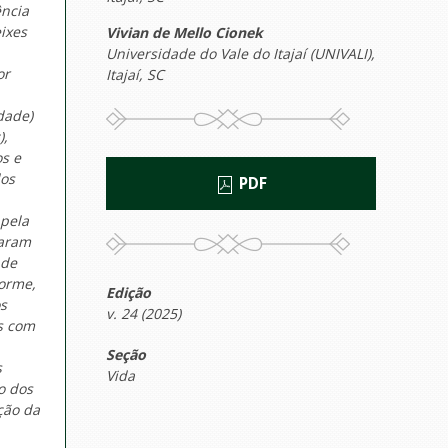
ência
ixes
Vivian de Mello Cionek
Universidade do Vale do Itajaí (UNIVALI),
or
Itajaí, SC
dade)
),
os e
dos
PDF
 pela
naram
 de
forme,
Edição
s
v. 24 (2025)
s com
Seção
s
Vida
o dos
ção da