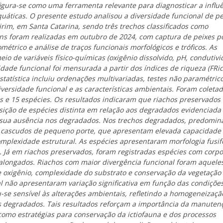
figura-se como uma ferramenta relevante para diagnosticar a influ
áticas. O presente estudo analisou a diversidade funcional de pe
Mirim, em Santa Catarina, sendo três trechos classificados como
ns foram realizadas em outubro de 2024, com captura de peixes p
ométrico e análise de traços funcionais morfológicos e tróficos. As
io de variáveis físico-químicas (oxigênio dissolvido, pH, condutivi
idade funcional foi mensurada a partir dos índices de riqueza (FRic
estatística incluiu ordenações multivariadas, testes não paramétric
versidade funcional e as características ambientais. Foram coleta
as e 15 espécies. Os resultados indicaram que riachos preservados
ição de espécies distinta em relação aos degradados evidenciada
 sua ausência nos degradados. Nos trechos degradados, predomi
 e cascudos de pequeno porte, que apresentam elevada capacidade
plexidade estrutural. As espécies apresentaram morfologia fusi
 Já em riachos preservados, foram registradas espécies com corpo
alongados. Riachos com maior divergência funcional foram aquele
e oxigênio, complexidade do substrato e conservação da vegetação
al não apresentaram variação significativa em função das condiçõe
u-se sensível às alterações ambientais, refletindo a homogeneizaçã
os degradados. Tais resultados reforçam a importância da manuten
como estratégias para conservação da ictiofauna e dos processos