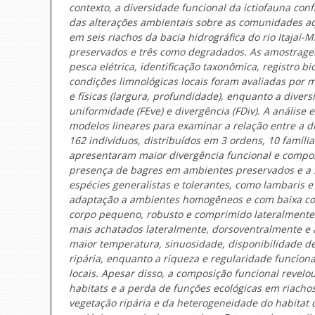
contexto, a diversidade funcional da ictiofauna con
das alterações ambientais sobre as comunidades aqu
em seis riachos da bacia hidrográfica do rio Itajaí-
preservados e três como degradados. As amostrage
pesca elétrica, identificação taxonômica, registro bi
condições limnológicas locais foram avaliadas por me
e físicas (largura, profundidade), enquanto a divers
uniformidade (FEve) e divergência (FDiv). A análise 
modelos lineares para examinar a relação entre a di
162 indivíduos, distribuídos em 3 ordens, 10 famíli
apresentaram maior divergência funcional e compos
presença de bagres em ambientes preservados e a
espécies generalistas e tolerantes, como lambaris
adaptação a ambientes homogêneos e com baixa com
corpo pequeno, robusto e comprimido lateralmente.
mais achatados lateralmente, dorsoventralmente e 
maior temperatura, sinuosidade, disponibilidade d
ripária, enquanto a riqueza e regularidade funcion
locais. Apesar disso, a composição funcional revelo
habitats e a perda de funções ecológicas em riach
vegetação ripária e da heterogeneidade do habitat 