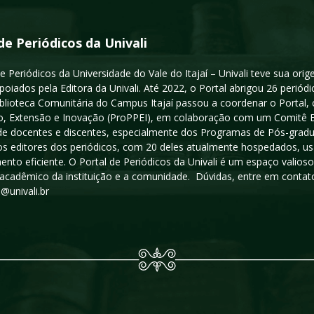
de Periódicos da Univali
e Periódicos da Universidade do Vale do Itajaí – Univali teve sua or
poiados pela Editora da Univali. Até 2022, o Portal abrigou 26 periódi
iblioteca Comunitária do Campus Itajaí passou a coordenar o Portal,
, Extensão e Inovação (ProPPEI), em colaboração com um Comitê Edit
a de docentes e discentes, especialmente dos Programas de Pós-gradua
os editores dos periódicos, com 20 deles atualmente hospedados, u
ento eficiente. O Portal de Periódicos da Univali é um espaço vali
acadêmico da instituição e a comunidade. Dúvidas, entre em contato
s@univali.br