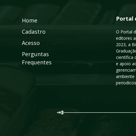
Portal 
Home
Cadastro
O Portal d
editores a
Acesso
2023, a B
Graduação
Perguntas
científic
Frequentes
e apoio a
gerenciam
ambiente 
periodico