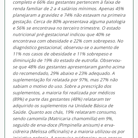
completo e 66% das gestantes pertencem à faixa de
renda familiar de 2 a 4 salários mínimos. Apenas 45%
planejaram a gravidez e 74% não estavam na primeira
gestação. Cerca de 80% apresentava alguma patologia
e 56% se encontrava no terceiro trimestre. O estado
nutricional pré-gestacional indicou que 40% se
encontrava com obesidade e 22% com sobrepeso. No
diagnóstico gestacional, observou-se o aumento de
11% nos casos de obesidade e 11% sobrepeso e
diminuição de 19% do estado de eutrofia. Observou-
se que 48% das gestantes apresentaram ganho acima
do recomendado, 29% abaixo e 23% adequado. A
suplementação foi relatada por 97%, mas 27% não
sabiam o motivo do uso. Sobre a prescrição dos
suplementos, a maioria foi realizada por médicos
(89%) e parte das gestantes (48%) relataram ter
adquirido os suplementos na Unidade Básica de
Saúde. Quanto aos chás, 19% relataram consumo,
sendo camomila (Matricaria chamomilla) em 9%,
seguido de erva-doce (Pimpinella anisum) e erva-
cidreira (Melissa officinalis) e a maioria utilizou-os por
iniciativa própria. A pesquisa evidenciou que apesar