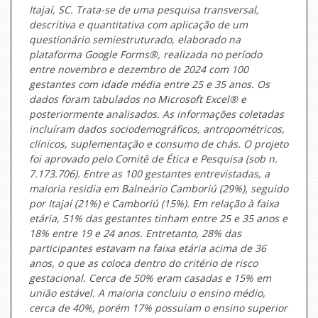
Itajaí, SC. Trata-se de uma pesquisa transversal,
descritiva e quantitativa com aplicação de um
questionário semiestruturado, elaborado na
plataforma Google Forms®, realizada no período
entre novembro e dezembro de 2024 com 100
gestantes com idade média entre 25 e 35 anos. Os
dados foram tabulados no Microsoft Excel® e
posteriormente analisados. As informações coletadas
incluíram dados sociodemográficos, antropométricos,
clínicos, suplementação e consumo de chás. O projeto
foi aprovado pelo Comitê de Ética e Pesquisa (sob n.
7.173.706). Entre as 100 gestantes entrevistadas, a
maioria residia em Balneário Camboriú (29%), seguido
por Itajaí (21%) e Camboriú (15%). Em relação à faixa
etária, 51% das gestantes tinham entre 25 e 35 anos e
18% entre 19 e 24 anos. Entretanto, 28% das
participantes estavam na faixa etária acima de 36
anos, o que as coloca dentro do critério de risco
gestacional. Cerca de 50% eram casadas e 15% em
união estável. A maioria concluiu o ensino médio,
cerca de 40%, porém 17% possuíam o ensino superior