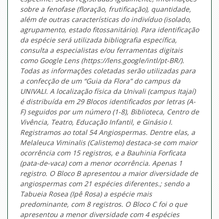
sobre a fenofase (floração, frutificação), quantidade,
além de outras características do indivíduo (isolado,
agrupamento, estado fitossanitário). Para identificação
da espécie será utilizada bibliografia específica,
consulta a especialistas e/ou ferramentas digitais
como Google Lens (https://lens.google/intl/pt-BR/).
Todas as informações coletadas serão utilizadas para
a confecção de um “Guia da Flora” do campus da
UNIVALI. A localização física da Univali (campus Itajaí)
é distribuída em 29 Blocos identificados por letras (A-
F) seguidos por um número (1-8), Biblioteca, Centro de
Vivência, Teatro, Educação Infantil, e Ginásio I.
Registramos ao total 54 Angiospermas. Dentre elas, a
Melaleuca Viminalis (Calistemo) destaca-se com maior
ocorrência com 15 registros, e a Bauhinia Forficata
(pata-de-vaca) com a menor ocorrência. Apenas 1
registro. O Bloco B apresentou a maior diversidade de
angiospermas com 21 espécies diferentes.; sendo a
Tabueia Rosea (Ipê Rosa) a espécie mais
predominante, com 8 registros. O Bloco C foi o que
apresentou a menor diversidade com 4 espécies