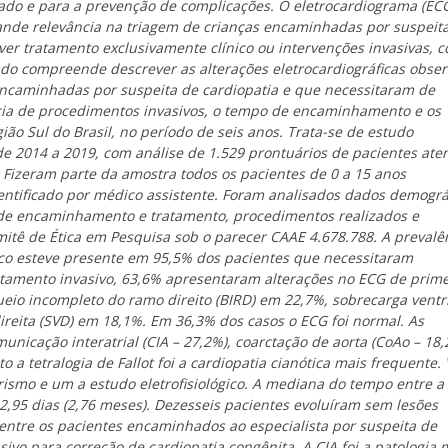
ado e para a prevenção de complicações. O eletrocardiograma (EC
nde relevância na triagem de crianças encaminhadas por suspeit
er tratamento exclusivamente clínico ou intervenções invasivas, 
tudo compreende descrever as alterações eletrocardiográficas obse
 encaminhadas por suspeita de cardiopatia e que necessitaram de
cia de procedimentos invasivos, o tempo de encaminhamento e os
ão Sul do Brasil, no período de seis anos. Trata-se de estudo
o de 2014 a 2019, com análise de 1.529 prontuários de pacientes ate
. Fizeram parte da amostra todos os pacientes de 0 a 15 anos
ntificado por médico assistente. Foram analisados dados demográf
os de encaminhamento e tratamento, procedimentos realizados e
mitê de Ética em Pesquisa sob o parecer CAAE 4.678.788. A prevalê
aco esteve presente em 95,5% dos pacientes que necessitaram
atamento invasivo, 63,6% apresentaram alterações no ECG de prime
eio incompleto do ramo direito (BIRD) em 22,7%, sobrecarga ventr
ireita (SVD) em 18,1%. Em 36,3% dos casos o ECG foi normal. As
unicação interatrial (CIA – 27,2%), coarctação de aorta (CoAo – 18,
o a tetralogia de Fallot foi a cardiopatia cianótica mais frequente. 
rismo e um a estudo eletrofisiológico. A mediana do tempo entre a
2,95 dias (2,76 meses). Dezesseis pacientes evoluíram sem lesões
entre os pacientes encaminhados ao especialista por suspeita de
ivo para correção de cardiopatia congênita. A CIA foi a patologia 