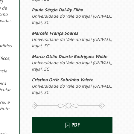
G)
a de
Paulo Sérgio Dal-Ry Filho
como
Universidade do Vale do Itajaí (UNIVALI),
rvadas
Itajaí, SC
Marcelo França Soares
Universidade do Vale do Itajaí (UNIVALI),
ndidos
Itajaí, SC
Marco Otilio Duarte Rodrigues Wilde
icos,
Universidade do Vale do Itajaí (UNIVALI),
Itajaí, SC
ncia
Cristina Ortiz Sobrinho Valete
ira
Universidade do Vale do Itajaí (UNIVALI),
icular
Itajaí, SC
2%) e
Vinte
PDF
mais