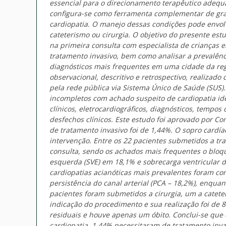
essencial para o direcionamento terapêutico adequ
configura-se como ferramenta complementar de gra
cardiopatia. O manejo dessas condições pode envolv
cateterismo ou cirurgia. O objetivo do presente es
na primeira consulta com especialista de crianças
tratamento invasivo, bem como analisar a prevalên
diagnósticos mais frequentes em uma cidade da regi
observacional, descritivo e retrospectivo, realizad
pela rede pública via Sistema Único de Saúde (SUS)
incompletos com achado suspeito de cardiopatia ide
clínicos, eletrocardiográficos, diagnósticos, temp
desfechos clínicos. Este estudo foi aprovado por Co
de tratamento invasivo foi de 1,44%. O sopro cardí
intervenção. Entre os 22 pacientes submetidos a tr
consulta, sendo os achados mais frequentes o bloqu
esquerda (SVE) em 18,1% e sobrecarga ventricular d
cardiopatias acianóticas mais prevalentes foram com
persistência do canal arterial (PCA – 18,2%), enquant
pacientes foram submetidos a cirurgia, um a catete
indicação do procedimento e sua realização foi de 8
residuais e houve apenas um óbito. Conclui-se que 
cardiopatia, 1,44% necessitaram de tratamento invas