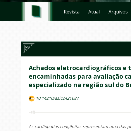
Revista
Atual
Arquivos
Achados eletrocardiográficos e 
encaminhadas para avaliação ca
especializado na região sul do B
10.14210/asic2421687
As cardiopatias congênitas representam uma das pri