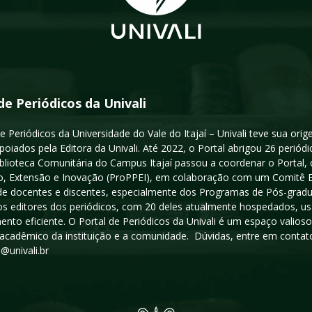
de Periódicos da Univali
e Periódicos da Universidade do Vale do Itajaí – Univali teve sua or
poiados pela Editora da Univali. Até 2022, o Portal abrigou 26 periódi
iblioteca Comunitária do Campus Itajaí passou a coordenar o Portal,
, Extensão e Inovação (ProPPEI), em colaboração com um Comitê Edit
a de docentes e discentes, especialmente dos Programas de Pós-gradua
os editores dos periódicos, com 20 deles atualmente hospedados, u
ento eficiente. O Portal de Periódicos da Univali é um espaço vali
acadêmico da instituição e a comunidade. Dúvidas, entre em contato
s@univali.br