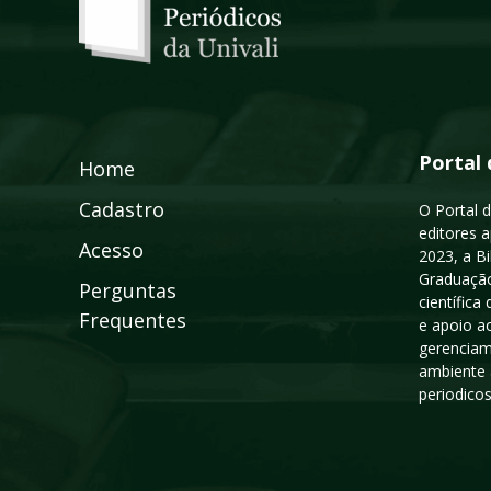
Portal 
Home
Cadastro
O Portal d
editores a
Acesso
2023, a B
Graduação
Perguntas
científic
Frequentes
e apoio a
gerenciam
ambiente 
periodico