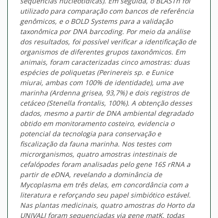
sequências nucleotídicas). Em seguida, o BLASTn foi
utilizado para comparação com bancos de referência
genômicos, e o BOLD Systems para a validação
taxonômica por DNA barcoding. Por meio da análise
dos resultados, foi possível verificar a identificação de
organismos de diferentes grupos taxonômicos. Em
animais, foram caracterizadas cinco amostras: duas
espécies de poliquetas (Perinereis sp. e Eunice
miurai, ambas com 100% de identidade), uma ave
marinha (Ardenna grisea, 93,7%) e dois registros de
cetáceo (Stenella frontalis, 100%). A obtenção desses
dados, mesmo a partir de DNA ambiental degradado
obtido em monitoramento costeiro, evidencia o
potencial da tecnologia para conservação e
fiscalização da fauna marinha. Nos testes com
microrganismos, quatro amostras intestinais de
cefalópodes foram analisadas pelo gene 16S rRNA a
partir de eDNA, revelando a dominância de
Mycoplasma em três delas, em concordância com a
literatura e reforçando seu papel simbiótico estável.
Nas plantas medicinais, quatro amostras do Horto da
UNIVALI foram sequenciadas via gene matK, todas