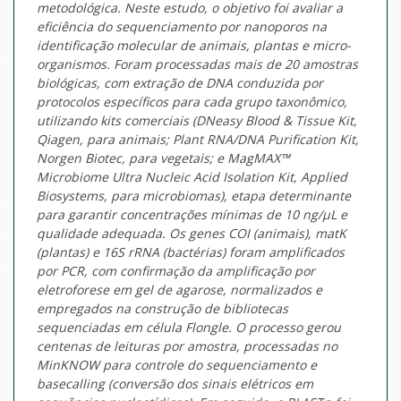
metodológica. Neste estudo, o objetivo foi avaliar a
eficiência do sequenciamento por nanoporos na
identificação molecular de animais, plantas e micro-
organismos. Foram processadas mais de 20 amostras
biológicas, com extração de DNA conduzida por
protocolos específicos para cada grupo taxonômico,
utilizando kits comerciais (DNeasy Blood & Tissue Kit,
Qiagen, para animais; Plant RNA/DNA Purification Kit,
Norgen Biotec, para vegetais; e MagMAX™
Microbiome Ultra Nucleic Acid Isolation Kit, Applied
Biosystems, para microbiomas), etapa determinante
para garantir concentrações mínimas de 10 ng/µL e
qualidade adequada. Os genes COI (animais), matK
(plantas) e 16S rRNA (bactérias) foram amplificados
por PCR, com confirmação da amplificação por
eletroforese em gel de agarose, normalizados e
empregados na construção de bibliotecas
sequenciadas em célula Flongle. O processo gerou
centenas de leituras por amostra, processadas no
MinKNOW para controle do sequenciamento e
basecalling (conversão dos sinais elétricos em