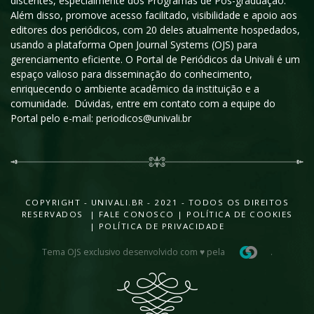
discentes, especialmente dos Programas de Pós-graduação.
Além disso, promove acesso facilitado, visibilidade e apoio aos
editores dos periódicos, com 20 deles atualmente hospedados,
usando a plataforma Open Journal Systems (OJS) para
gerenciamento eficiente. O Portal de Periódicos da Univali é um
espaço valioso para disseminação do conhecimento,
enriquecendo o ambiente acadêmico da instituição e a
comunidade. Dúvidas, entre em contato com a equipe do
Portal pelo e-mail: periodicos@univali.br
COPYRIGHT - UNIVALI.BR - 2021 - TODOS OS DIREITOS
RESERVADOS |
FALE CONOSCO
|
POLÍTICA DE COOKIES
|
POLÍTICA DE PRIVACIDADE
Tema OJS exclusivo desenvolvido com ♥ pela
.