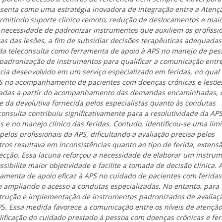
resenta como uma estratégia inovadora de integração entre a Atenç
permitindo suporte clínico remoto, redução de deslocamentos e mai
a necessidade de padronizar instrumentos que auxiliem os profissi
icas das lesões, a fim de subsidiar decisões terapêuticas adequadas
o da teleconsulta como ferramenta de apoio à APS no manejo de pes
 padronização de instrumentos para qualificar a comunicação entr
ncia desenvolvido em um serviço especializado em feridas, no qual
 APS no acompanhamento de pacientes com doenças crônicas e lesõe
atizadas a partir do acompanhamento das demandas encaminhadas, 
e da devolutiva fornecida pelos especialistas quanto às condutas
onsulta contribuiu significativamente para a resolutividade da APS
 e no manejo clínico das feridas. Contudo, identificou-se uma lim
elos profissionais da APS, dificultando a avaliação precisa pelos
tros resultava em inconsistências quanto ao tipo de ferida, extensã
fecção. Essa lacuna reforçou a necessidade de elaborar um instru
ibilite maior objetividade e facilite a tomada de decisão clínica. 
ramenta de apoio eficaz à APS no cuidado de pacientes com feridas
e ampliando o acesso a condutas especializadas. No entanto, para
nstrução e implementação de instrumentos padronizados de avaliaç
APS. Essa medida favorece a comunicação entre os níveis de atenção
alificação do cuidado prestado à pessoa com doenças crônicas e fer