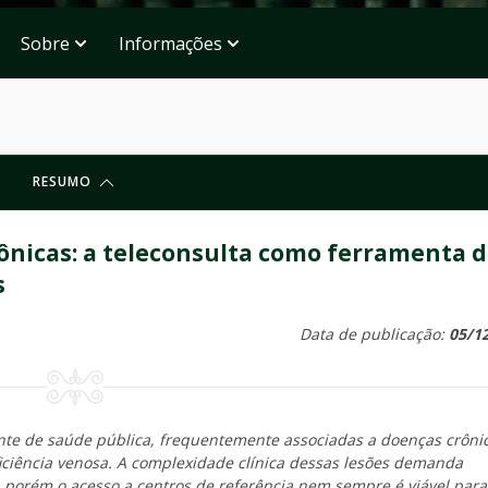
Sobre
Informações
RESUMO
ônicas: a teleconsulta como ferramenta 
s
Data de publicação:
05/1
nte de saúde pública, frequentemente associadas a doenças crôni
ficiência venosa. A complexidade clínica dessas lesões demanda
 porém o acesso a centros de referência nem sempre é viável para