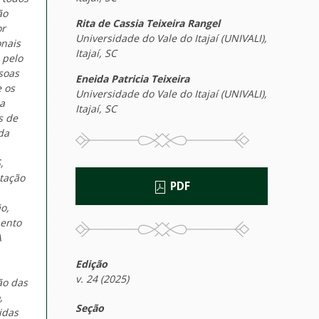
ão
Rita de Cassia Teixeira Rangel
or
Universidade do Vale do Itajaí (UNIVALI),
onais
Itajaí, SC
 pelo
soas
Eneida Patricia Teixeira
e os
Universidade do Vale do Itajaí (UNIVALI),
 a
Itajaí, SC
s de
da
,
itação
PDF
o,
mento
A
Edição
v. 24 (2025)
ão das
,
Seção
idas