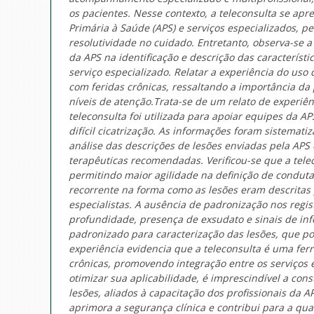
os pacientes. Nesse contexto, a teleconsulta se ap
Primária à Saúde (APS) e serviços especializados, 
resolutividade no cuidado. Entretanto, observa-se 
da APS na identificação e descrição das característ
serviço especializado. Relatar a experiência do us
com feridas crônicas, ressaltando a importância da
níveis de atenção.Trata-se de um relato de experiê
teleconsulta foi utilizada para apoiar equipes da
difícil cicatrização. As informações foram sistem
análise das descrições de lesões enviadas pela APS 
terapêuticas recomendadas. Verificou-se que a telec
permitindo maior agilidade na definição de condutas
recorrente na forma como as lesões eram descritas p
especialistas. A ausência de padronização nos regis
profundidade, presença de exsudato e sinais de in
padronizado para caracterização das lesões, que poss
experiência evidencia que a teleconsulta é uma fer
crônicas, promovendo integração entre os serviços 
otimizar sua aplicabilidade, é imprescindível a co
lesões, aliados à capacitação dos profissionais da 
aprimora a segurança clínica e contribui para a qu