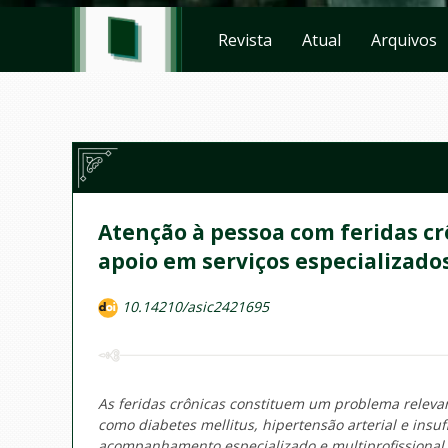
Revista
Atual
Arquivos
Atenção à pessoa com feridas cr
apoio em serviços especializado
10.14210/asic2421695
As feridas crônicas constituem um problema releva
como diabetes mellitus, hipertensão arterial e insu
acompanhamento especializado e multiprofissional,