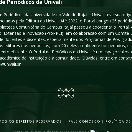
de Periódicos da Univali
e Periódicos da Universidade do Vale do Itajaí – Univali teve sua or
poiados pela Editora da Univali. Até 2022, o Portal abrigou 26 periódi
iblioteca Comunitária do Campus Itajaí passou a coordenar o Portal,
, Extensão e Inovação (ProPPEI), em colaboração com um Comitê Edit
a de docentes e discentes, especialmente dos Programas de Pós-gradua
os editores dos periódicos, com 20 deles atualmente hospedados, u
ento eficiente. O Portal de Periódicos da Univali é um espaço vali
acadêmico da instituição e a comunidade. Dúvidas, entre em contato
s@univali.br
TODOS OS DIREITOS RESERVADOS |
FALE CONOSCO
|
POLÍTICA DE