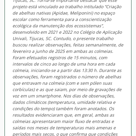
Tijucas, SC. Torna-se importante destacar que esse
projeto está vinculado ao trabalho intitulado “Criação
de abelhas nativas (Apidae, Meliponini) no espaço
escolar como ferramenta para a conscientização
ecológica da manutenção dos ecossistemas”,
desenvolvido em 2021 e 2022 no Colégio de Aplicação
Univali, Tijucas, SC. Contudo, o presente trabalho
buscou realizar observações, feitas semanalmente, de
fevereiro a junho de 2025 em ambas as colmeias.
Foram efetuados registros de 15 minutos, com
intervalos de cinco ao longo de uma hora em cada
colmeia, iniciando-se a partir das 13:30 h. Durante as
observações, foram registrados o número de abelhas
que entravam na colmeia (com e sem pólen suas
corbículas) e as que saiam, por meio de gravações de
voz em um smartphone. Nos dias de observações,
dados climáticos (temperatura, umidade relativa e
condições do tempo) também foram anotados. Os
resultados evidenciaram que, em geral, ambas as
colmeias apresentaram maior fluxo de entradas e
saídas nos meses de temperaturas mais amenas e
períodos mais secos, o que confirma que condições