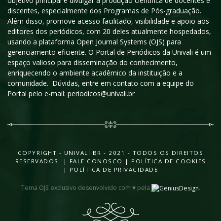
objetivo principal é divulgar a produção científica de docentes e
discentes, especialmente dos Programas de Pós-graduação.
Além disso, promove acesso facilitado, visibilidade e apoio aos
editores dos periódicos, com 20 deles atualmente hospedados,
usando a plataforma Open Journal Systems (OJS) para
gerenciamento eficiente. O Portal de Periódicos da Univali é um
espaço valioso para disseminação do conhecimento,
enriquecendo o ambiente acadêmico da instituição e a
comunidade. Dúvidas, entre em contato com a equipe do
Portal pelo e-mail: periodicos@univali.br
COPYRIGHT - UNIVALI.BR - 2021 - TODOS OS DIREITOS
RESERVADOS |
FALE CONOSCO
|
POLÍTICA DE COOKIES
|
POLÍTICA DE PRIVACIDADE
Tema OJS exclusivo desenvolvido com ♥ pela
.