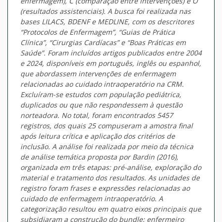
enfermagem), C (comparação entre intervenções) e O
(resultados assistenciais). A busca foi realizada nas
bases LILACS, BDENF e MEDLINE, com os descritores
“Protocolos de Enfermagem”, “Guias de Prática
Clínica”, “Cirurgias Cardíacas” e “Boas Práticas em
Saúde”. Foram incluídos artigos publicados entre 2004
e 2024, disponíveis em português, inglês ou espanhol,
que abordassem intervenções de enfermagem
relacionadas ao cuidado intraoperatório na CRM.
Excluíram-se estudos com população pediátrica,
duplicados ou que não respondessem à questão
norteadora. No total, foram encontrados 5457
registros, dos quais 25 compuseram a amostra final
após leitura crítica e aplicação dos critérios de
inclusão. A análise foi realizada por meio da técnica
de análise temática proposta por Bardin (2016),
organizada em três etapas: pré-análise, exploração do
material e tratamento dos resultados. As unidades de
registro foram frases e expressões relacionadas ao
cuidado de enfermagem intraoperatório. A
categorização resultou em quatro eixos principais que
subsidiaram a construção do bundle: enfermeiro