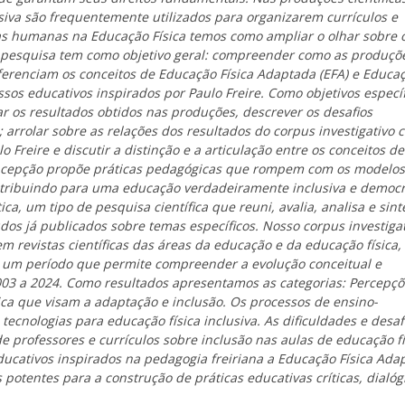
siva são frequentemente utilizados para organizarem currículos e
ias humanas na Educação Física temos como ampliar o olhar sobre 
e pesquisa tem como objetivo geral: compreender como as produçõ
iferenciam os conceitos de Educação Física Adaptada (EFA) e Educa
essos educativos inspirados por Paulo Freire. Como objetivos especí
izar os resultados obtidos nas produções, descrever os desafios
 arrolar sobre as relações dos resultados do corpus investigativo 
Freire e discutir a distinção e a articulação entre os conceitos de
concepção propõe práticas pedagógicas que rompem com os modelos
ontribuindo para uma educação verdadeiramente inclusiva e democr
a, um tipo de pesquisa científica que reuni, avalia, analisa e sinte
dos já publicados sobre temas específicos. Nosso corpus investiga
m revistas científicas das áreas da educação e da educação física,
o um período que permite compreender a evolução conceitual e
03 a 2024. Como resultados apresentamos as categorias: Percepçõ
ica que visam a adaptação e inclusão. Os processos de ensino-
ecnologias para educação física inclusiva. As dificuldades e desaf
e professores e currículos sobre inclusão nas aulas de educação fí
cativos inspirados na pedagogia freiriana a Educação Física Ada
potentes para a construção de práticas educativas críticas, dialóg