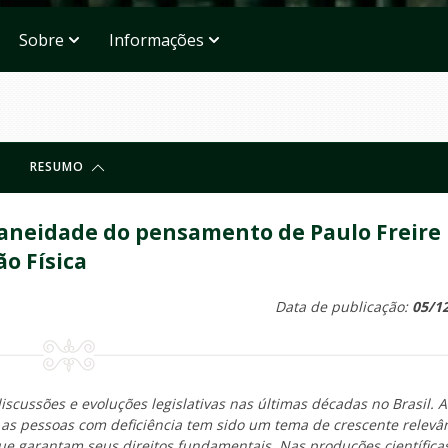
Sobre
Informações
RESUMO
raneidade do pensamento de Paulo Freire
o Física
Data de publicação:
05/1
scussões e evoluções legislativas nas últimas décadas no Brasil. A
 as pessoas com deficiência tem sido um tema de crescente relevâ
ue garantam seus direitos fundamentais. Nas produções científica