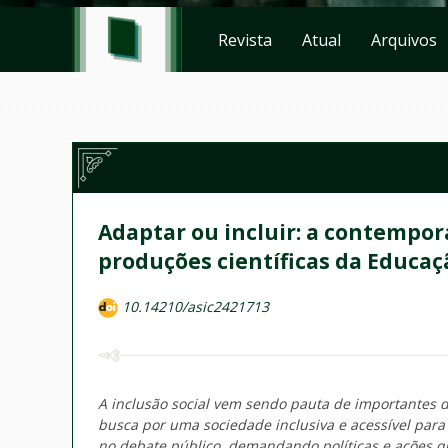
Revista
Atual
Arquivos
Adaptar ou incluir: a contempo
produções científicas da Educaçã
10.14210/asic2421713
A inclusão social vem sendo pauta de importantes di
busca por uma sociedade inclusiva e acessível para
no debate público, demandando políticas e ações q