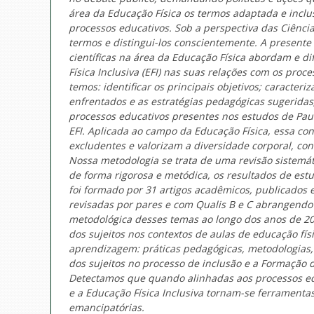
área da Educação Física os termos adaptada e inclu
processos educativos. Sob a perspectiva das Ciênc
termos e distingui-los conscientemente. A present
científicas na área da Educação Física abordam e d
Física Inclusiva (EFI) nas suas relações com os proc
temos: identificar os principais objetivos; caracter
enfrentados e as estratégias pedagógicas sugeridas;
processos educativos presentes nos estudos de Paulo 
EFI. Aplicada ao campo da Educação Física, essa 
excludentes e valorizam a diversidade corporal, c
Nossa metodologia se trata de uma revisão sistemátic
de forma rigorosa e metódica, os resultados de estu
foi formado por 31 artigos acadêmicos, publicados e
revisadas por pares e com Qualis B e C abrangend
metodológica desses temas ao longo dos anos de 20
dos sujeitos nos contextos de aulas de educação fís
aprendizagem: práticas pedagógicas, metodologias, t
dos sujeitos no processo de inclusão e a Formação d
Detectamos que quando alinhadas aos processos edu
e a Educação Física Inclusiva tornam-se ferramentas 
emancipatórias.