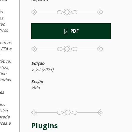
os
es
ção
ficos
PDF
com os
 EFA e
ática.
Edição
tiza,
v. 24 (2025)
tivo
 todas
Seção
Vida
es
ios
sica.
ptada
icas e
Plugins