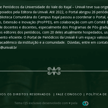
e Periódicos da Universidade do Vale do Itajaí – Univali teve sua or
poiados pela Editora da Univali. Até 2022, o Portal abrigou 26 periódi
iblioteca Comunitária do Campus Itajaí passou a coordenar o Portal,
, Extensão e Inovação (ProPPEI), em colaboração com um Comitê Edit
a de docentes e discentes, especialmente dos Programas de Pós-gradua
os editores dos periódicos, com 20 deles atualmente hospedados, u
ento eficiente. O Portal de Periódicos da Univali é um espaço vali
acadêmico da instituição e a comunidade. Dúvidas, entre em contato
s@univali.br
TODOS OS DIREITOS RESERVADOS |
FALE CONOSCO
|
POLÍTICA DE
Tema OJS exclusivo desenvolvido com ♥ pela
.