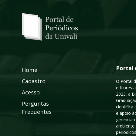
Portal 
Home
Cadastro
O Portal d
editores a
Acesso
2023, a B
Graduação
Perguntas
científic
Frequentes
e apoio a
gerenciam
ambiente 
periodico