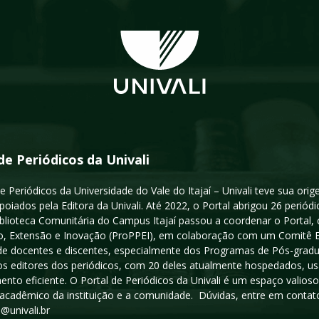
de Periódicos da Univali
e Periódicos da Universidade do Vale do Itajaí – Univali teve sua or
poiados pela Editora da Univali. Até 2022, o Portal abrigou 26 periódi
iblioteca Comunitária do Campus Itajaí passou a coordenar o Portal,
, Extensão e Inovação (ProPPEI), em colaboração com um Comitê Edit
a de docentes e discentes, especialmente dos Programas de Pós-gradua
os editores dos periódicos, com 20 deles atualmente hospedados, u
ento eficiente. O Portal de Periódicos da Univali é um espaço vali
acadêmico da instituição e a comunidade. Dúvidas, entre em contato
s@univali.br