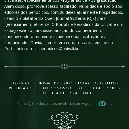
discentes, especialmente dos Programas de Pós-graduação.
Além disso, promove acesso facilitado, visibilidade e apoio aos
editores dos periódicos, com 20 deles atualmente hospedados,
usando a plataforma Open Journal Systems (OJS) para
gerenciamento eficiente. O Portal de Periódicos da Univali é um
espaço valioso para disseminação do conhecimento,
enriquecendo o ambiente acadêmico da instituição e a
comunidade. Dúvidas, entre em contato com a equipe do
Portal pelo e-mail: periodicos@univali.br
COPYRIGHT - UNIVALI.BR - 2021 - TODOS OS DIREITOS
RESERVADOS |
FALE CONOSCO
|
POLÍTICA DE COOKIES
|
POLÍTICA DE PRIVACIDADE
Tema OJS exclusivo desenvolvido com ♥ pela
.