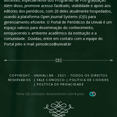
discentes, especialmente dos Programas de Pós-graduação.
Além disso, promove acesso facilitado, visibilidade e apoio aos
editores dos periódicos, com 20 deles atualmente hospedados,
usando a plataforma Open Journal Systems (OJS) para
gerenciamento eficiente. O Portal de Periódicos da Univali é um
espaço valioso para disseminação do conhecimento,
enriquecendo o ambiente acadêmico da instituição e a
comunidade. Dúvidas, entre em contato com a equipe do
Portal pelo e-mail: periodicos@univali.br
COPYRIGHT - UNIVALI.BR - 2021 - TODOS OS DIREITOS
RESERVADOS |
FALE CONOSCO
|
POLÍTICA DE COOKIES
|
POLÍTICA DE PRIVACIDADE
Tema OJS exclusivo desenvolvido com ♥ pela
.