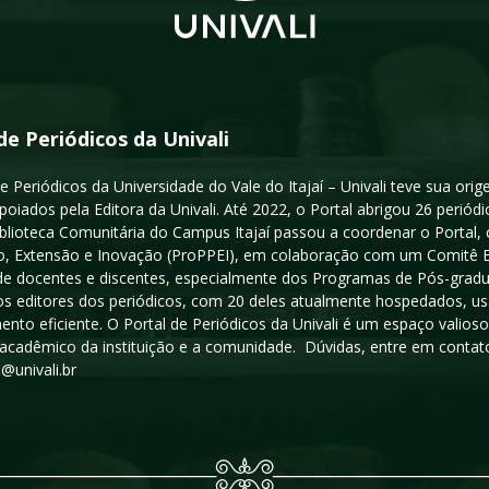
de Periódicos da Univali
e Periódicos da Universidade do Vale do Itajaí – Univali teve sua or
poiados pela Editora da Univali. Até 2022, o Portal abrigou 26 periódi
iblioteca Comunitária do Campus Itajaí passou a coordenar o Portal,
, Extensão e Inovação (ProPPEI), em colaboração com um Comitê Edit
a de docentes e discentes, especialmente dos Programas de Pós-gradua
os editores dos periódicos, com 20 deles atualmente hospedados, u
ento eficiente. O Portal de Periódicos da Univali é um espaço vali
acadêmico da instituição e a comunidade. Dúvidas, entre em contato
s@univali.br