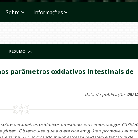
Sobre
Informações
RESUMO
nos parâmetros oxidativos intestinais de
Data de publicação:
05/1
n sobre parâmetros oxidativos intestinais em camundongos C57BL/6
 de glúten. Observou-se que a dieta rica em glúten promoveu aume
a enzima GST, indicando maior estresse oxidativo e tentativa de