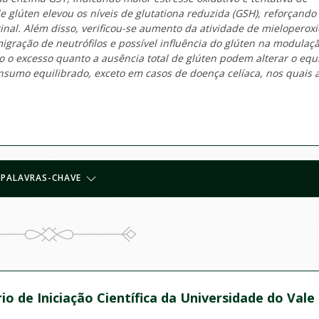
 glúten elevou os níveis de glutationa reduzida (GSH), reforçando
inal. Além disso, verificou-se aumento da atividade de mieloperox
igração de neutrófilos e possível influência do glúten na modulaç
 o excesso quanto a ausência total de glúten podem alterar o equi
onsumo equilibrado, exceto em casos de doença celíaca, nos quais 
PALAVRAS-CHAVE
io de Iniciação Científica da Universidade do Vale