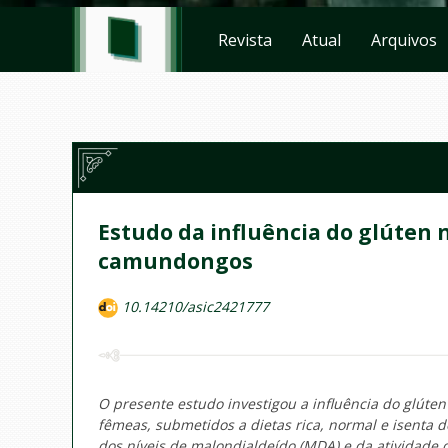
Revista
Atual
Arquivos
Estudo da influência do glúten 
camundongos
10.14210/asic2421777
O presente estudo investigou a influência do glúte
fêmeas, submetidos a dietas rica, normal e isenta
dos níveis de malondialdeído (MDA) e da atividade d