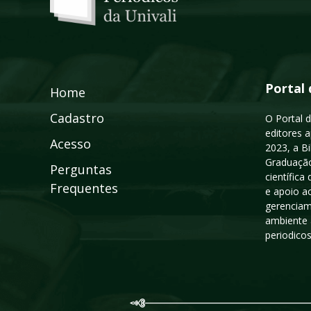
Portal 
Home
Cadastro
O Portal d
editores a
Acesso
2023, a B
Graduação
Perguntas
científic
Frequentes
e apoio a
gerenciam
ambiente 
periodico