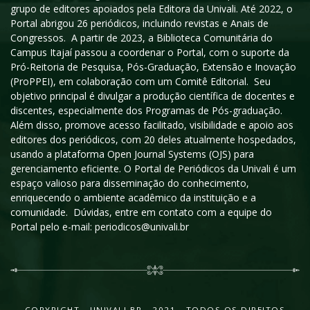
grupo de editores apoiados pela Editora da Univali. Até 2022, o
Portal abrigou 26 periódicos, incluindo revistas e Anais de
Congressos. A partir de 2023, a Biblioteca Comunitária do
Campus Itajaí passou a coordenar o Portal, com o suporte da
Pró-Reitoria de Pesquisa, Pós-Graduação, Extensão e Inovação
(ProPPEI), em colaboração com um Comitê Editorial. Seu
objetivo principal é divulgar a produção científica de docentes e
discentes, especialmente dos Programas de Pós-graduação.
Além disso, promove acesso facilitado, visibilidade e apoio aos
editores dos periódicos, com 20 deles atualmente hospedados,
usando a plataforma Open Journal Systems (OJS) para
gerenciamento eficiente. O Portal de Periódicos da Univali é um
espaço valioso para disseminação do conhecimento,
enriquecendo o ambiente acadêmico da instituição e a
comunidade. Dúvidas, entre em contato com a equipe do
Portal pelo e-mail: periodicos@univali.br
COPYRIGHT - UNIVALI.BR - 2021 - TODOS OS DIREITOS