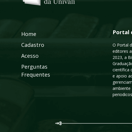
Portal 
Home
Cadastro
O Portal d
editores a
Acesso
2023, a B
Graduação
Perguntas
científic
Frequentes
e apoio a
gerenciam
ambiente 
periodico