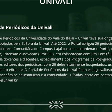
de Periódicos da Univali
e Periódicos da Universidade do Vale do Itajaí – Univali teve sua or
poiados pela Editora da Univali. Até 2022, o Portal abrigou 26 periódi
iblioteca Comunitária do Campus Itajaí passou a coordenar o Portal,
, Extensão e Inovação (ProPPEI), em colaboração com um Comitê Edit
a de docentes e discentes, especialmente dos Programas de Pós-gradua
os editores dos periódicos, com 20 deles atualmente hospedados, u
ento eficiente. O Portal de Periódicos da Univali é um espaço vali
acadêmico da instituição e a comunidade. Dúvidas, entre em contato
s@univali.br