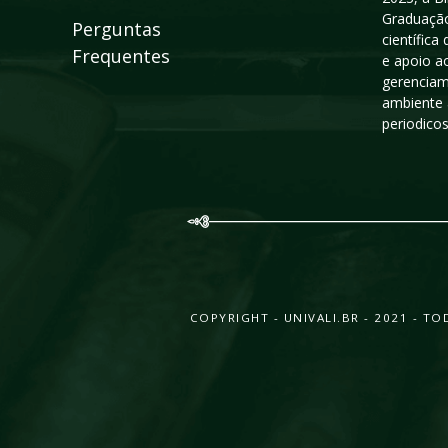
Graduação
Perguntas
científic
Frequentes
e apoio a
gerenciam
ambiente 
periodico
COPYRIGHT - UNIVALI.BR - 2021 - 