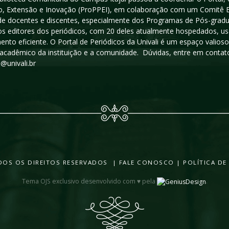
, Extensão e Inovação (ProPPEI), em colaboração com um Comitê Edit
a de docentes e discentes, especialmente dos Programas de Pós-gradua
os editores dos periódicos, com 20 deles atualmente hospedados, u
ento eficiente. O Portal de Periódicos da Univali é um espaço vali
acadêmico da instituição e a comunidade. Dúvidas, entre em contato
s@univali.br
TODOS OS DIREITOS RESERVADOS |
FALE CONOSCO
|
POLÍTICA DE
Tema OJS exclusivo desenvolvido com ♥ pela
.