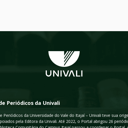
de Periódicos da Univali
e Periódicos da Universidade do Vale do Itajaí – Univali teve sua or
poiados pela Editora da Univali. Até 2022, o Portal abrigou 26 periódi
iblioteca Comunitária do Campus Itajaí passou a coordenar o Portal,