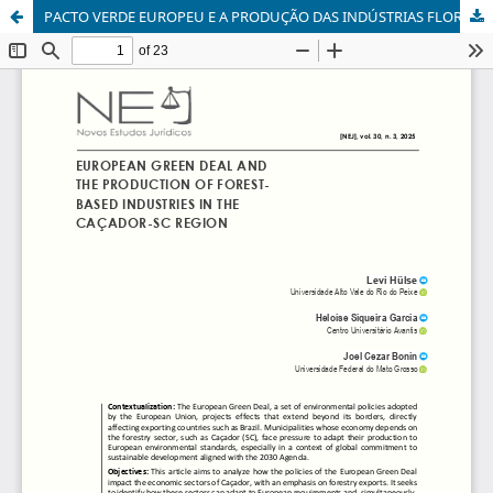
PACTO VERDE EUROPEU E A PRODUÇÃO DAS INDÚSTRIAS FLORESTAIS NA REGIÃO DE CAÇADOR-SC