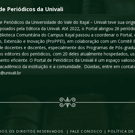
de Periódicos da Univali
e Periódicos da Universidade do Vale do Itajaí – Univali teve sua or
poiados pela Editora da Univali. Até 2022, o Portal abrigou 26 periódi
iblioteca Comunitária do Campus Itajaí passou a coordenar o Portal,
, Extensão e Inovação (ProPPEI), em colaboração com um Comitê Edit
a de docentes e discentes, especialmente dos Programas de Pós-gradua
os editores dos periódicos, com 20 deles atualmente hospedados, u
ento eficiente. O Portal de Periódicos da Univali é um espaço vali
acadêmico da instituição e a comunidade. Dúvidas, entre em contato
s@univali.br
TODOS OS DIREITOS RESERVADOS |
FALE CONOSCO
|
POLÍTICA DE