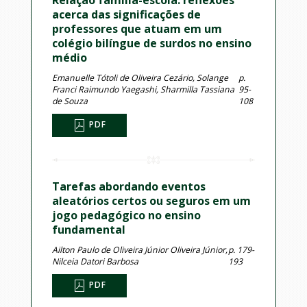
Relação família-escola: reflexões
acerca das significações de
professores que atuam em um
colégio bilíngue de surdos no ensino
médio
Emanuelle Tótoli de Oliveira Cezário, Solange
p.
Franci Raimundo Yaegashi, Sharmilla Tassiana
95-
de Souza
108
PDF
Tarefas abordando eventos
aleatórios certos ou seguros em um
jogo pedagógico no ensino
fundamental
Ailton Paulo de Oliveira Júnior Oliveira Júnior,
p. 179-
Nilceia Datori Barbosa
193
PDF