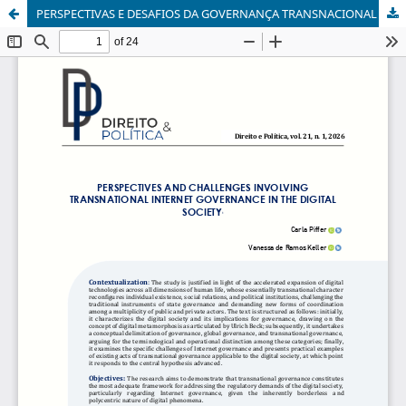
PERSPECTIVAS E DESAFIOS DA GOVERNANÇA TRANSNACIONAL DA INTERNET NA SOCIEDADE DIGITAL