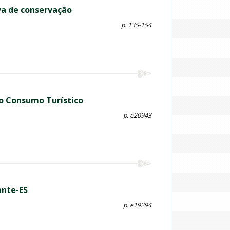
va de conservação
p. 135-154
do Consumo Turístico
p. e20943
ante-ES
p. e19294