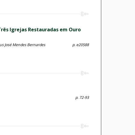
 Três Igrejas Restauradas em Ouro
eus José Mendes Bernardes
p. e20588
p. 72-93