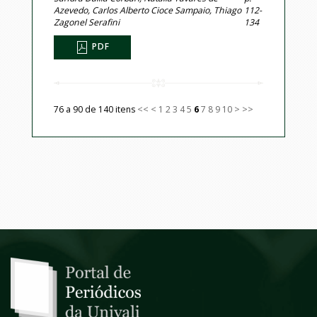
Azevedo, Carlos Alberto Cioce Sampaio, Thiago
112-
Zagonel Serafini
134
PDF
76 a 90 de 140 itens
<<
<
1
2
3
4
5
6
7
8
9
10
>
>>