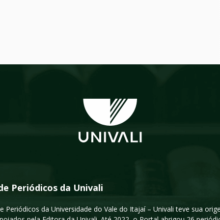
de Periódicos da Univali
e Periódicos da Universidade do Vale do Itajaí – Univali teve sua or
poiados pela Editora da Univali. Até 2022, o Portal abrigou 26 periódi