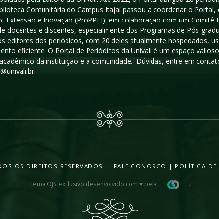
iblioteca Comunitária do Campus Itajaí passou a coordenar o Portal,
, Extensão e Inovação (ProPPEI), em colaboração com um Comitê Edit
a de docentes e discentes, especialmente dos Programas de Pós-gradua
os editores dos periódicos, com 20 deles atualmente hospedados, u
ento eficiente. O Portal de Periódicos da Univali é um espaço vali
acadêmico da instituição e a comunidade. Dúvidas, entre em contato
s@univali.br
TODOS OS DIREITOS RESERVADOS |
FALE CONOSCO
|
POLÍTICA DE
Tema OJS exclusivo desenvolvido com ♥ pela
.