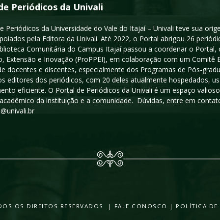
de Periódicos da Univali
e Periódicos da Universidade do Vale do Itajaí – Univali teve sua or
poiados pela Editora da Univali. Até 2022, o Portal abrigou 26 periódi
iblioteca Comunitária do Campus Itajaí passou a coordenar o Portal,
, Extensão e Inovação (ProPPEI), em colaboração com um Comitê Edit
a de docentes e discentes, especialmente dos Programas de Pós-gradua
os editores dos periódicos, com 20 deles atualmente hospedados, u
ento eficiente. O Portal de Periódicos da Univali é um espaço vali
acadêmico da instituição e a comunidade. Dúvidas, entre em contato
s@univali.br
TODOS OS DIREITOS RESERVADOS |
FALE CONOSCO
|
POLÍTICA DE