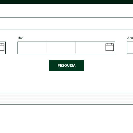
Até
Aut
PESQUISA