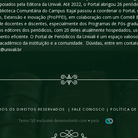
poiados pela Editora da Univali. Até 2022, o Portal abrigou 26 periódi
iblioteca Comunitária do Campus Itajaí passou a coordenar o Portal,
, Extensão e Inovação (ProPPEI), em colaboração com um Comitê Edit
a de docentes e discentes, especialmente dos Programas de Pós-gradua
os editores dos periódicos, com 20 deles atualmente hospedados, u
ento eficiente. O Portal de Periódicos da Univali é um espaço vali
acadêmico da instituição e a comunidade. Dúvidas, entre em contato
s@univali.br
TODOS OS DIREITOS RESERVADOS |
FALE CONOSCO
|
POLÍTICA DE
Tema OJS exclusivo desenvolvido com ♥ pela
.