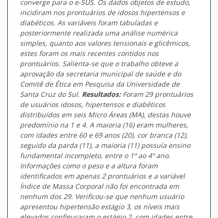
converge para o e-SUS. Os dados objetos de estudo,
incidiram nos prontuários de idosos hipertensos e
diabéticos. As variáveis foram tabuladas e
posteriormente realizada uma análise numérica
simples, quanto aos valores tensionais e glicêmicos,
estes foram os mais recentes contidos nos
prontuários. Salienta-se que o trabalho obteve a
aprovação da secretaria municipal de saúde e do
Comitê de Ética em Pesquisa da Universidade de
Santa Cruz do Sul.
Resultados:
Foram 29 prontuários
de usuários idosos, hipertensos e diabéticos
distribuídos em seis Micro Áreas (MA), destas houve
predomínio na 1 e 4. A maioria (16) eram mulheres,
com idades entre 60 e 69 anos (20), cor branca (12),
seguido da parda (11), a maioria (11) possuía ensino
fundamental incompleto, entre o 1º ao 4º ano.
Informações como o peso e a altura foram
identificados em apenas 2 prontuários e a variável
Índice de Massa Corporal não foi encontrada em
nenhum dos 29. Verificou-se que nenhum usuário
apresentou hipertensão estágio 3, os níveis mais
elevados configuraram o estágio 2, com idades entre