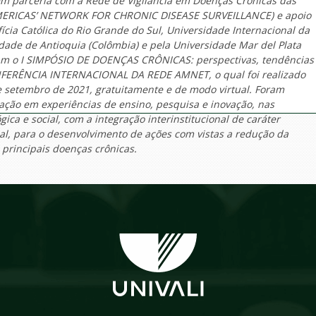
 em parceria com a Rede de Vigilância em Doenças Crônicas das
MERICAS’ NETWORK FOR CHRONIC DISEASE SURVEILLANCE) e apoio
ícia Católica do Rio Grande do Sul, Universidade Internacional da
idade de Antioquia (Colômbia) e pela Universidade Mar del Plata
am o I SIMPÓSIO DE DOENÇAS CRÔNICAS: perspectivas, tendências
ONFERÊNCIA INTERNACIONAL DA REDE AMNET, o qual foi realizado
de setembro de 2021, gratuitamente e de modo virtual. Foram
ção em experiências de ensino, pesquisa e inovação, nas
ca e social, com a integração interinstitucional de caráter
nal, para o desenvolvimento de ações com vistas a redução da
principais doenças crônicas.