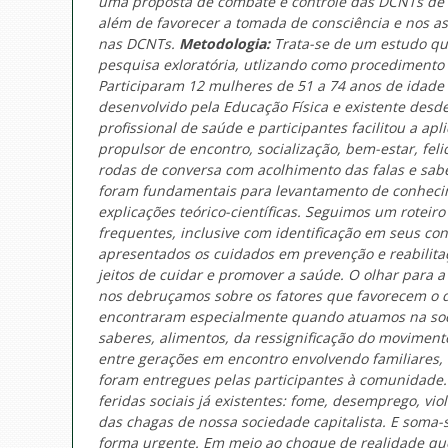
uma proposta de combate e controle das DCNTs de 
além de favorecer a tomada de consciência e nos 
nas DCNTs.
Metodologia:
Trata-se de um estudo qu
pesquisa exloratória, utlizando como procedimento 
Participaram 12 mulheres de 51 a 74 anos de idad
desenvolvido pela Educação Física e existente desd
profissional de saúde e participantes facilitou a a
propulsor de encontro, socialização, bem-estar, fe
rodas de conversa com acolhimento das falas e sab
foram fundamentais para levantamento de conhecim
explicações teórico-científicas. Seguimos um rotei
frequentes, inclusive com identificação em seus con
apresentados os cuidados em prevenção e reabilita
jeitos de cuidar e promover a saúde. O olhar para 
nos debruçamos sobre os fatores que favorecem o d
encontraram especialmente quando atuamos na soc
saberes, alimentos, da ressignificação do movimen
entre gerações em encontro envolvendo familiares,
foram entregues pelas participantes à comunidade
feridas sociais já existentes: fome, desemprego, vi
das chagas de nossa sociedade capitalista. E soma
forma urgente. Em meio ao choque de realidade que