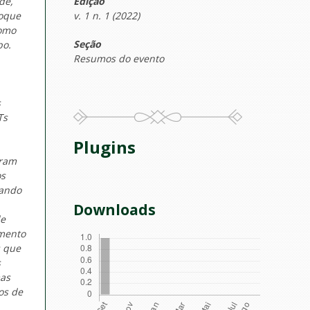
Edição
de,
v. 1 n. 1 (2022)
foque
como
Seção
po.
Resumos do evento
s
Ts
Plugins
oram
os
uando
Downloads
de
imento
s que
s
mas
os de