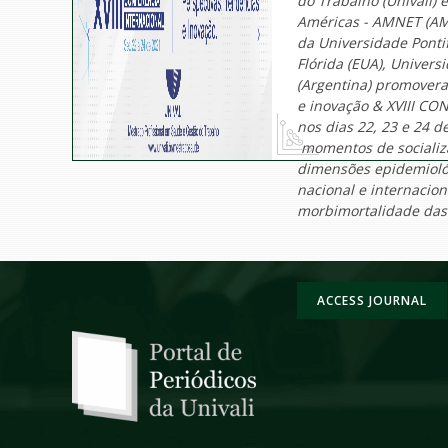
do Trabalho (Univali)
Américas - AMNET (A
da Universidade Pontif
Flórida (EUA), Univers
(Argentina) promover
e inovação & XVIII C
nos dias 22, 23 e 24 
momentos de socializa
dimensões epidemiológi
nacional e internacio
morbimortalidade das 
ACCESS JOURNAL