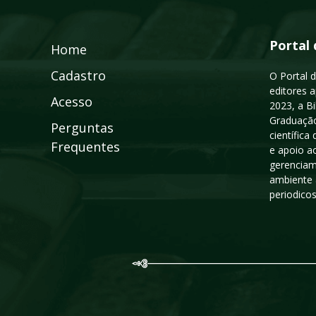
Portal 
Home
Cadastro
O Portal d
editores a
Acesso
2023, a B
Graduação
Perguntas
científic
Frequentes
e apoio a
gerenciam
ambiente 
periodico