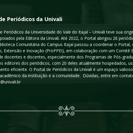
de Periódicos da Univali
e Periódicos da Universidade do Vale do Itajaí – Univali teve sua or
poiados pela Editora da Univali. Até 2022, o Portal abrigou 26 periódi
iblioteca Comunitária do Campus Itajaí passou a coordenar o Portal,
, Extensão e Inovação (ProPPEI), em colaboração com um Comitê Edit
a de docentes e discentes, especialmente dos Programas de Pós-gradua
os editores dos periódicos, com 20 deles atualmente hospedados, u
ento eficiente. O Portal de Periódicos da Univali é um espaço vali
acadêmico da instituição e a comunidade. Dúvidas, entre em contato
s@univali.br