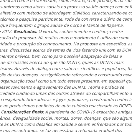
atuação com e na sociedade, como estratégia de promoção da saú
assumirmos como atores sociais no processo saúde-doença com en
alitativo com método de abordagem dialético, caracterizando-se 
técnico a pesquisa participante, roda de conversa e diário de cam
e que frequentam o grupo Saúde de Corpo e Mente de Itapema,
e 2012.
Resultados
:
O vínculo, conhecimento e confiança entre
plicação da proposta. Há muitos anos o movimento é utilizado como
licidade e produção do conhecimento. Na proposta em específico, a
eres, discussões acerca de temas da vida fazendo
link
com as DCN
entos prévios, bem como para possível adaptação de falas e
ro de discussões acerca do que são DCNTs, quais as DCNTs mais
textos. Através de diálogo entre saberes científicos e populares, f
ção destas doenças, ressignificando reforçando e construindo nov
a organização social como um todo esteve presente, em especial q
esenvolvimento e agravamento das DCNTs. Teoria e prática se
iedade cuidando umas das outras através do compartilhamento 
to resgatando brincadeiras e jogos populares, construindo conhec
 e ao produzirmos panfletos de auto-cuidado relacionado às DCNT
.
C
onsiderações finais:
A pandemia do COVID-19 exacerbou antiga
olência, desigualdade social, mortes, dores, doenças, que são algu
-se às DCNTs como desafios em Saúde a serem enfrentados por tod
 nos encontramos, se faz necessária a retomada gradual dos