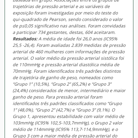
trajetórias de pressão arterial e as variáveis de
exposição foram investigadas por meio do teste do
qui-quadrado de Pearson, sendo considerado o valor
de p≤0,05 significativo nas análises. Foram convidadas
a participar 734 gestantes, destas, 604 aceitaram.
Resultados:
A média de idade foi 26,0 anos (IC95%
25,5 -26,4). Foram avaliadas 2.839 medidas de pressão
arterial de 460 mulheres com informações de pressão
arterial. O valor médio da pressão arterial sistólica foi
de 110mmHg e pressão arterial diastólica média de
70mmHg. Foram identificados três padrões distintos
de trajetória de ganho de peso, nomeados como
“Grupo 1” (10,5%), “Grupo 2” (65,2%) e “Grupo 3”
(24,4%) considerados de menor, intermediário e maior
ganho de peso. Para pressão arterial foram
identificados três padrões classificados como “Grupo
1” (48,0%), “Grupo 2” (42,7%) e “Grupo 3” (9,1%). O
Grupo 1, apresentou estabilidade com valor médio de
103mmHg (IC95% 102,5-103,7mmHg), o Grupo 2 valor
médio de 114mmHg (IC95% 113,7-114,9mmHg), e o
Grupo 3 com a maior média de pressão arterial do