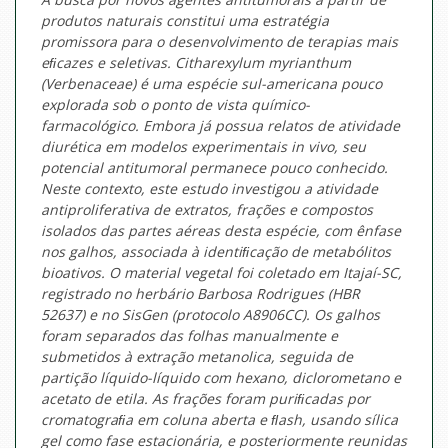
produtos naturais constitui uma estratégia
promissora para o desenvolvimento de terapias mais
eﬁcazes e seletivas.
Citharexylum myrianthum
(
Verbenaceae
) é uma espécie sul-americana pouco
explorada sob o ponto de vista químico-
farmacológico. Embora já possua relatos de atividade
diurética em modelos experimentais
in vivo
, seu
potencial antitumoral permanece pouco conhecido.
Neste contexto, este estudo investigou a atividade
antiproliferativa de extratos, frações e compostos
isolados das partes aéreas desta espécie, com ênfase
nos galhos, associada à identiﬁcação de metabólitos
bioativos. O material vegetal foi coletado em Itajaí-SC,
registrado no herbário Barbosa Rodrigues (HBR
52637) e no SisGen (protocolo A8906CC). Os galhos
foram separados das folhas manualmente e
submetidos à extração metanolica, seguida de
partição líquido-líquido com hexano, diclorometano e
acetato de etila. As frações foram puriﬁcadas por
cromatograﬁa em coluna aberta e ﬂash, usando sílica
gel como fase estacionária, e posteriormente reunidas