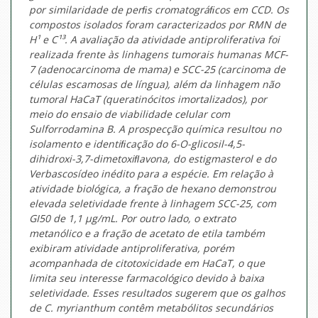
por similaridade de perﬁs cromatográﬁcos em CCD. Os
compostos isolados foram caracterizados por RMN de
H¹ e C¹³. A avaliação da atividade antiproliferativa foi
realizada frente às linhagens tumorais humanas MCF-
7 (adenocarcinoma de mama) e SCC-25 (carcinoma de
células escamosas de língua), além da linhagem não
tumoral HaCaT (queratinócitos imortalizados), por
meio do ensaio de viabilidade celular com
Sulforrodamina B. A prospecção química resultou no
isolamento e identiﬁcação do 6-
O
-glicosil-4,5-
dihidroxi-3,7-dimetoxiﬂavona, do estigmasterol e do
Verbascosídeo inédito para a espécie. Em relação à
atividade biológica, a fração de hexano demonstrou
elevada seletividade frente à linhagem SCC-25, com
GI50 de 1,1 μg/mL. Por outro lado, o extrato
metanólico e a fração de acetato de etila também
exibiram atividade antiproliferativa, porém
acompanhada de citotoxicidade em HaCaT, o que
limita seu interesse farmacológico devido à baixa
seletividade. Esses resultados sugerem que os galhos
de
C. myrianthum
contêm metabólitos secundários