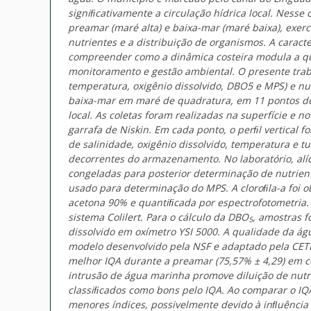
signiﬁcativamente a circulação hídrica local. Nesse
preamar (maré alta) e baixa-mar (maré baixa), exerc
nutrientes e a distribuição de organismos. A carac
compreender como a dinâmica costeira modula a qua
monitoramento e gestão ambiental. O presente traba
temperatura, oxigênio dissolvido, DBO5 e MPS) e nut
baixa-mar em maré de quadratura, em 11 pontos de 
local. As coletas foram realizadas na superfície e 
garrafa de Niskin. Em cada ponto, o perﬁl vertical 
de salinidade, oxigênio dissolvido, temperatura e 
decorrentes do armazenamento. No laboratório, alí
congeladas para posterior determinação de nutrient
usado para determinação do MPS. A cloroﬁla-a foi o
acetona 90% e quantiﬁcada por espectrofotometria. 
sistema Colilert. Para o cálculo da DBO
, amostras f
5
dissolvido em oxímetro YSI 5000. A qualidade da ág
modelo desenvolvido pela NSF e adaptado pela CETE
melhor IQA durante a preamar (75,57% ± 4,29) em c
intrusão de água marinha promove diluição de nutr
classiﬁcados como bons pelo IQA. Ao comparar o IQ
menores índices, possivelmente devido à inﬂuênci