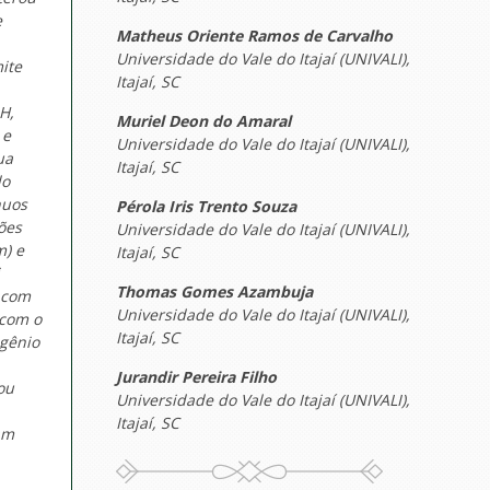
e
Matheus Oriente Ramos de Carvalho
Universidade do Vale do Itajaí (UNIVALI),
ite
Itajaí, SC
H,
Muriel Deon do Amaral
 e
Universidade do Vale do Itajaí (UNIVALI),
ua
Itajaí, SC
do
nuos
Pérola Iris Trento Souza
ões
Universidade do Vale do Itajaí (UNIVALI),
m) e
Itajaí, SC
Thomas Gomes Azambuja
a com
Universidade do Vale do Itajaí (UNIVALI),
 com o
Itajaí, SC
igênio
Jurandir Pereira Filho
ou
Universidade do Vale do Itajaí (UNIVALI),
Itajaí, SC
am