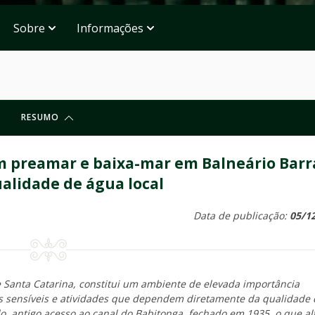
Sobre
Informações
RESUMO
em preamar e baixa-mar em Balneário Barr
ualidade de água local
Data de publicação:
05/1
 de Santa Catarina, constitui um ambiente de elevada importância
s sensíveis e atividades que dependem diretamente da qualidade 
, antigo acesso ao canal do Babitonga, fechado em 1935, o que al