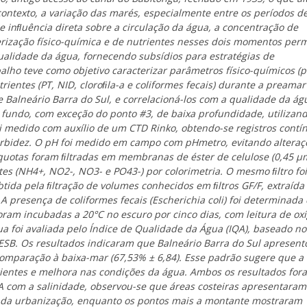
 contexto, a variação das marés, especialmente entre os períodos d
e inﬂuência direta sobre a circulação da água, a concentração de
terização físico-química e de nutrientes nesses dois momentos perm
lidade da água, fornecendo subsídios para estratégias de
lho teve como objetivo caracterizar parâmetros físico-químicos (p
rientes (PT, NID, cloroﬁla-a e coliformes fecais) durante a preamar
Balneário Barra do Sul, e correlacioná-los com a qualidade da ág
no fundo, com exceção do ponto #3, de baixa profundidade, utilizan
foi medido com auxílio de um CTD Rinko, obtendo-se registros contí
turbidez. O pH foi medido em campo com pHmetro, evitando alteraç
quotas foram ﬁltradas em membranas de éster de celulose (0,45 µ
es (NH4+, NO2-, NO3- e PO43-) por colorimetria. O mesmo ﬁltro foi
btida pela ﬁltração de volumes conhecidos em ﬁltros GF/F, extraíd
A presença de coliformes fecais (
Escherichia coli
) foi determinada
oram incubadas a 20°C no escuro por cinco dias, com leitura de ox
ua foi avaliada pelo Índice de Qualidade da Água (IQA), baseado no
SB. Os resultados indicaram que Balneário Barra do Sul apresent
omparação à baixa-mar (67,53% ± 6,84). Esse padrão sugere que a
ientes e melhora nas condições da água. Ambos os resultados for
A com a salinidade, observou-se que áreas costeiras apresentaram
a da urbanização, enquanto os pontos mais a montante mostraram