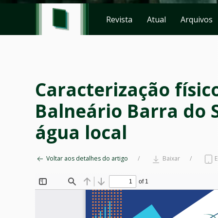
Revista
Atual
Arquivos
Caracterização físi
Balneário Barra do S
água local
Voltar aos detalhes do artigo
Baixar
E