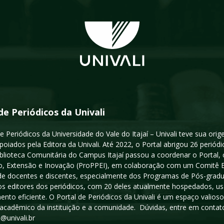
de Periódicos da Univali
e Periódicos da Universidade do Vale do Itajaí – Univali teve sua or
poiados pela Editora da Univali. Até 2022, o Portal abrigou 26 periódi
iblioteca Comunitária do Campus Itajaí passou a coordenar o Portal,
, Extensão e Inovação (ProPPEI), em colaboração com um Comitê Edit
a de docentes e discentes, especialmente dos Programas de Pós-gradua
os editores dos periódicos, com 20 deles atualmente hospedados, u
ento eficiente. O Portal de Periódicos da Univali é um espaço vali
acadêmico da instituição e a comunidade. Dúvidas, entre em contato
s@univali.br