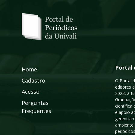
Portal 
Home
Cadastro
O Portal d
editores a
Acesso
2023, a B
Graduação
Perguntas
científic
Frequentes
e apoio a
gerenciam
ambiente 
periodico