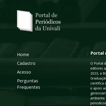
Portal 
Home
Cadastro
O Portal d
editores a
Acesso
2023, a B
Graduação
Perguntas
científic
Frequentes
e apoio a
gerenciam
ambiente 
periodico