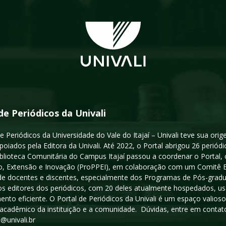
de Periódicos da Univali
e Periódicos da Universidade do Vale do Itajaí – Univali teve sua or
poiados pela Editora da Univali. Até 2022, o Portal abrigou 26 periódi
iblioteca Comunitária do Campus Itajaí passou a coordenar o Portal,
, Extensão e Inovação (ProPPEI), em colaboração com um Comitê Edit
a de docentes e discentes, especialmente dos Programas de Pós-gradua
os editores dos periódicos, com 20 deles atualmente hospedados, u
ento eficiente. O Portal de Periódicos da Univali é um espaço vali
acadêmico da instituição e a comunidade. Dúvidas, entre em contato
s@univali.br