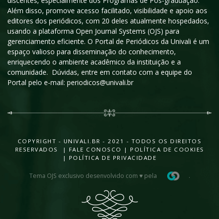
discentes, especialmente dos Programas de Pós-graduação.
Além disso, promove acesso facilitado, visibilidade e apoio aos
editores dos periódicos, com 20 deles atualmente hospedados,
usando a plataforma Open Journal Systems (OJS) para
gerenciamento eficiente. O Portal de Periódicos da Univali é um
espaço valioso para disseminação do conhecimento,
enriquecendo o ambiente acadêmico da instituição e a
comunidade. Dúvidas, entre em contato com a equipe do
Portal pelo e-mail: periodicos@univali.br
COPYRIGHT - UNIVALI.BR - 2021 - TODOS OS DIREITOS
RESERVADOS |
FALE CONOSCO
|
POLÍTICA DE COOKIES
|
POLÍTICA DE PRIVACIDADE
Tema OJS exclusivo desenvolvido com ♥ pela
.