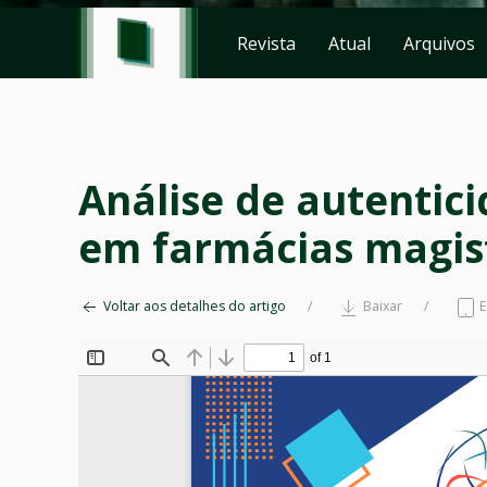
Revista
Atual
Arquivos
Análise de autentic
em farmácias magistr
Voltar aos detalhes do artigo
Baixar
E