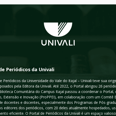
de Periódicos da Univali
e Periódicos da Universidade do Vale do Itajaí – Univali teve sua or
poiados pela Editora da Univali. Até 2022, o Portal abrigou 26 periódi
iblioteca Comunitária do Campus Itajaí passou a coordenar o Portal,
, Extensão e Inovação (ProPPEI), em colaboração com um Comitê Edit
a de docentes e discentes, especialmente dos Programas de Pós-gradua
os editores dos periódicos, com 20 deles atualmente hospedados, u
ento eficiente. O Portal de Periódicos da Univali é um espaço vali