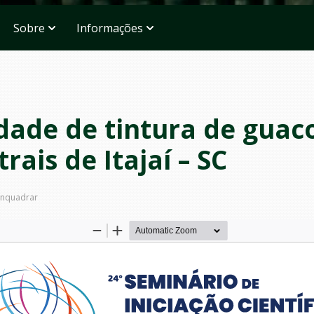
Sobre
Informações
idade de tintura de guac
ais de Itajaí – SC
nquadrar