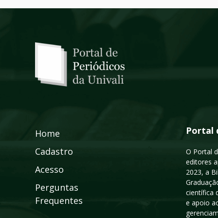
Portal 
Home
Cadastro
O Portal d
editores a
Acesso
2023, a B
Graduação
Perguntas
científic
Frequentes
e apoio a
gerenciam