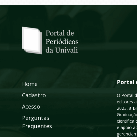
Portal 
Home
Cadastro
O Portal d
editores a
Acesso
2023, a B
Graduação
Perguntas
científic
Frequentes
e apoio a
gerenciam