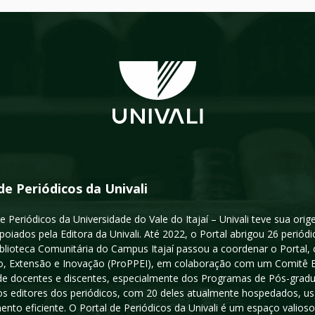
de Periódicos da Univali
e Periódicos da Universidade do Vale do Itajaí – Univali teve sua or
poiados pela Editora da Univali. Até 2022, o Portal abrigou 26 periódi
iblioteca Comunitária do Campus Itajaí passou a coordenar o Portal,
, Extensão e Inovação (ProPPEI), em colaboração com um Comitê Edit
a de docentes e discentes, especialmente dos Programas de Pós-gradua
os editores dos periódicos, com 20 deles atualmente hospedados, u
ento eficiente. O Portal de Periódicos da Univali é um espaço vali